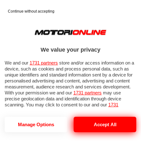
Continue without accepting
We value your privacy
We and our
1731 partners
store and/or access information on a
device, such as cookies and process personal data, such as
unique identifiers and standard information sent by a device for
personalised advertising and content, advertising and content
measurement, audience research and services development.
With your permission we and our
1731 partners
may use
precise geolocation data and identification through device
scanning. You may click to consent to our and our
1731
partners
’ processing as described above. Alternatively you may
access more detailed information and change your preferences
before consenting or to refuse consenting. Please note that
Manage Options
Accept All
NOTIZIE DEL 23 MAGGIO, 2026
some processing of your personal data may not require your
consent, but you have a right to object to such processing. Your
preferences will apply to this website only. You can change