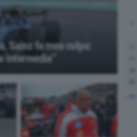
L
a, Sainz fa mea culpa:
4
le intermedie”
11
18
25
« Apr