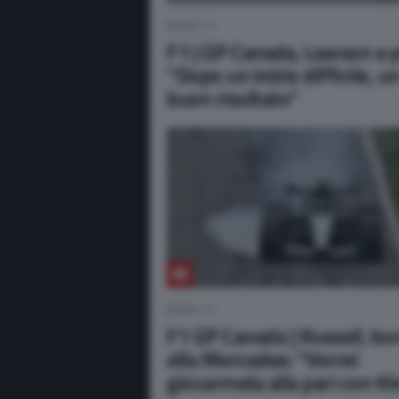
NEWS F1
F1 | GP Canada, Lawson a p
“Dopo un inizio difficile, u
buon risultato”
NEWS F1
F1 GP Canada | Russell, bo
alla Mercedes: “Vorrei
giocarmela alla pari con Ki