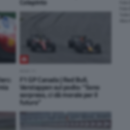
Colapinto
Foto 
Foto
Tutte
Altre
NEWS F1
lerc:
F1 GP Canada | Red Bull,
mia
Verstappen sul podio: “Sono
sorpreso, ci dà morale per il
futuro”