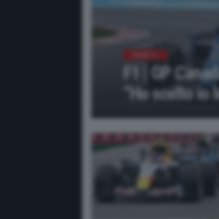
NEWS F1
F1 | GP Canad
“Ho scelto io 