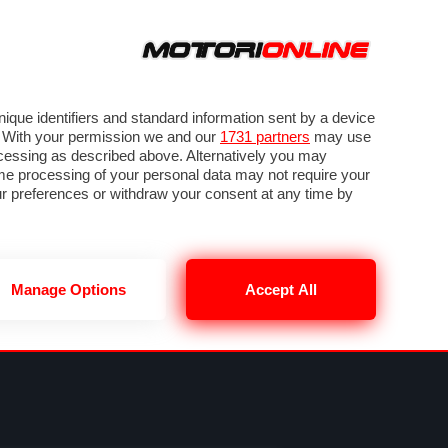
ORA
SEGUICI SU
VIDEO
TECH
GUIDE E UTILITÀ
METEO F1
que identifiers and standard information sent by a device
. With your permission we and our
1731 partners
may use
ocessing as described above. Alternatively you may
me processing of your personal data may not require your
our preferences or withdraw your consent at any time by
Manage Options
Accept All