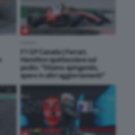
FERRARI
F1 GP Canada | Ferrari,
n
Hamilton spettacolare sul
podio: “Stiamo spingendo,
spero in altri aggiornamenti”