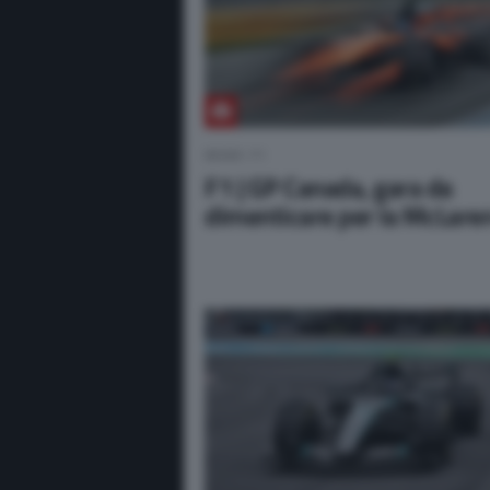
NEWS F1
F1 | GP Canada, gara da
dimenticare per la McLare