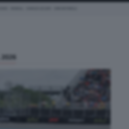
CEDES
REDBULL
CHARLES LECLERC
KIMI ANTONELLI
 2026