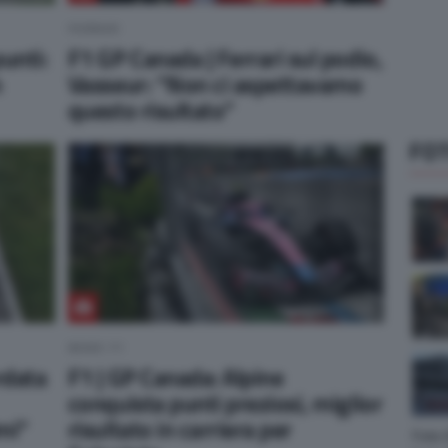
FERRARI
unti:
F1 GP Canada | Ferrari sul podio,
n
Vasseur: “Non ci aspettavamo
questo risultato”
FOT
NEWS F1
rdata
F1 | GP Canada: Alpine
conquista punti preziosi, miglior
mi”
risultato in carriera per
Foto