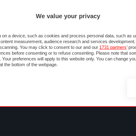
ULTIM'
We value your privacy
MULA 1
MOTOMONDIALE
NAUTICA
LISTINO
ANNUNCI
FOTO
 F1
GRAN PREMI & CALENDARIO
PILOTI & TEAM
CLASSIFICHE
FORUM
 on a device, such as cookies and process personal data, such as uni
nd content measurement, audience research and services development
e scanning. You may click to consent to our and our
1731 partners
’ pr
nces before consenting or to refuse consenting. Please note that so
g. Your preferences will apply to this website only. You can change y
at the bottom of the webpage.