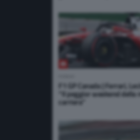
FERRARI
F1 GP Canada | Ferrari, Lec
“Il peggior weekend della 
carriera”