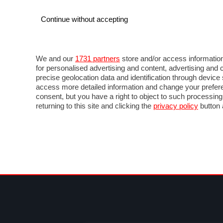
Continue without accepting
AUTO
MOTO
COMMERCIALI
FOR
NEWS F1
DIRETTA F1
LIVETIMING F1
FOTO
We and our
1731 partners
store and/or access information
for personalised advertising and content, advertising a
precise geolocation data and identification through devic
access more detailed information and change your prefere
consent, but you have a right to object to such processin
returning to this site and clicking the
privacy policy
button 