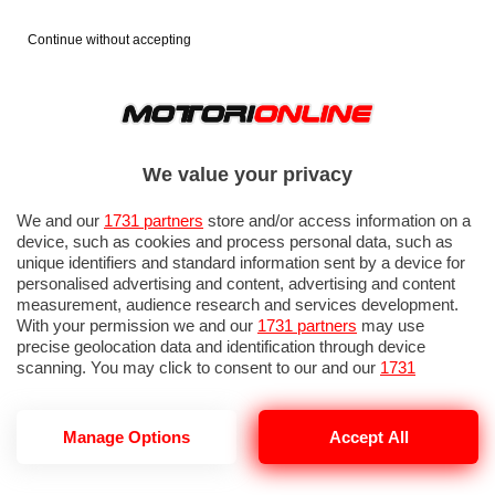
Continue without accepting
We value your privacy
We and our
1731 partners
store and/or access information on a
device, such as cookies and process personal data, such as
unique identifiers and standard information sent by a device for
personalised advertising and content, advertising and content
measurement, audience research and services development.
With your permission we and our
1731 partners
may use
precise geolocation data and identification through device
scanning. You may click to consent to our and our
1731
partners
’ processing as described above. Alternatively you may
access more detailed information and change your preferences
before consenting or to refuse consenting. Please note that
Manage Options
Accept All
some processing of your personal data may not require your
consent, but you have a right to object to such processing. Your
preferences will apply to this website only. You can change