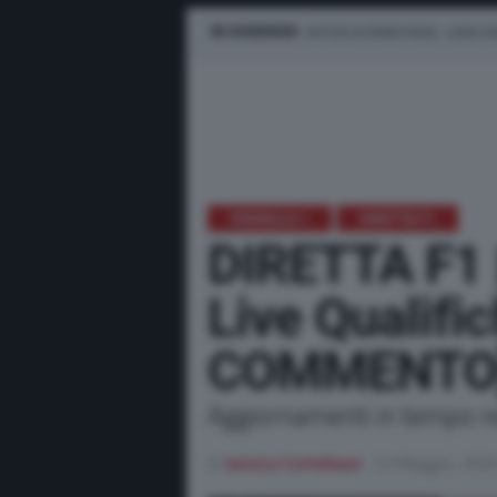
IN EVIDENZA
NOTIZIE IN PRIMO PIANO
LEWIS H
FORMULA 1
DIRETTA F1
DIRETTA F1 
Live Qualifi
COMMENTO
Aggiornamenti in tempo rea
di
Jessica Cortellazzi
23 Maggio, 202