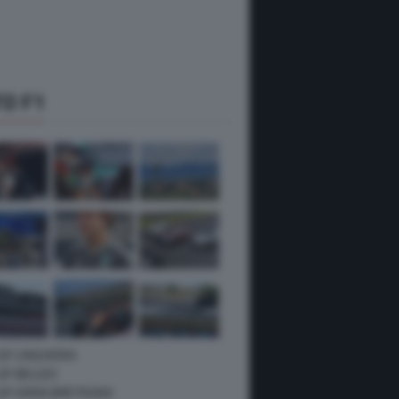
O F1
 GP UNGHERIA
GP BELGIO
 GP GRAN BRETAGNA