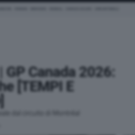
AMILTON
FERRARI
MERCEDES
REDBULL
CHARLES LECLERC
KIMI ANTONELLI
| GP Canada 2026:
che [TEMPI E
]
le dal circuito di Montréal
6