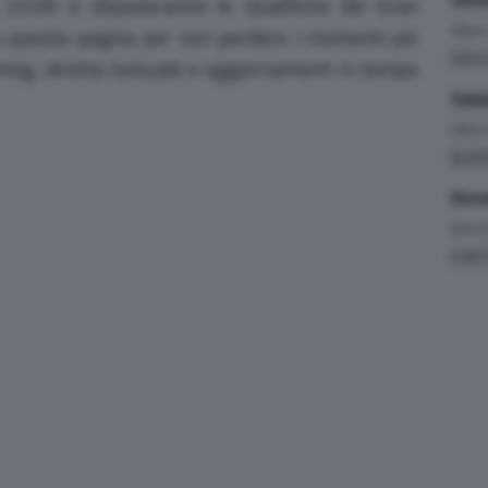
 22:00 si disputeranno le Qualifiche del Gran
Liber
u questa pagina per non perdere i momenti più
Liber
iming, diretta testuale e aggiornamenti in tempo
Saba
Liber
Quali
Dome
Gara
(
4.381 