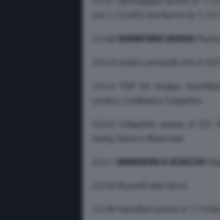
22:51 Verstappen primo in 1:13.
con 1:13.003 ma Norris fa 1:12
22:48
SEMAFORO VERDE!
Parte 
22:43 Leclerc prevede che in Q3 
22:43 TOP 10: Hadjar, Hamilton, 
Leclerc, Lindblad e Colapinto
22:42 Colapinto passa in Q3. Pi
Gasly, Sainz e Bearman
22:41
BANDIERA A SCACCHI!
Ha
22:40 Russell sale terzo
22:39 Hamilton primo in 1:13.0