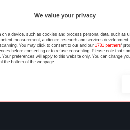
ULTIM'
We value your privacy
MULA 1
MOTOMONDIALE
NAUTICA
LISTINO
ANNUNCI
FOTO
 F1
GRAN PREMI & CALENDARIO
PILOTI & TEAM
CLASSIFICHE
FORUM
 on a device, such as cookies and process personal data, such as uni
nd content measurement, audience research and services development
e scanning. You may click to consent to our and our
1731 partners
’ pr
nces before consenting or to refuse consenting. Please note that so
g. Your preferences will apply to this website only. You can change y
at the bottom of the webpage.