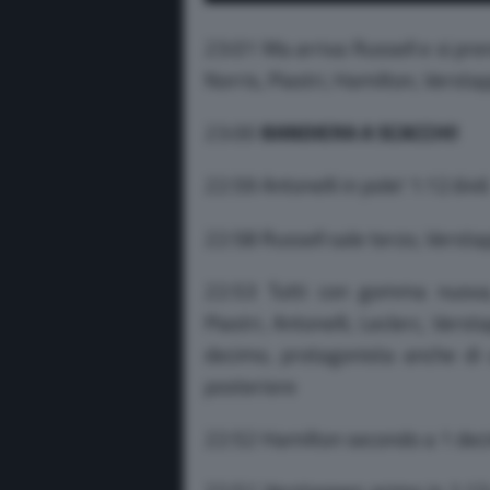
23:01 Ma arriva Russell e si pren
Norris, Piastri, Hamilton, Versta
23:00
BANDIERA A SCACCHI!
22:59 Antonelli in pole! 1:12.646
22:58 Russell sale terzo, Verst
22:53 Tutti con gomma nuova, 
Piastri, Antonelli, Leclerc, Vers
decimo, protagonista anche di
posteriore
22:52 Hamilton secondo a 1 deci