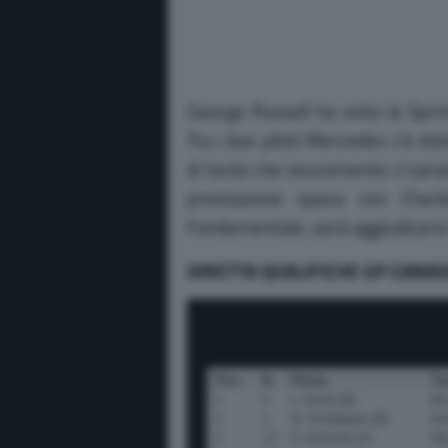
George Russell ha vinto la Spri
Tra i due piloti Mercedes c’è sta
di tante che sicuramente ci saran
prestazione opaca con Charl
Fondamentale, sarà aggiudicarsi le
DIRETTA QUALIFICHE GP CANAD