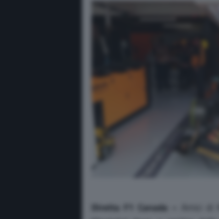
Diretta F1 Canada –
Amici di M