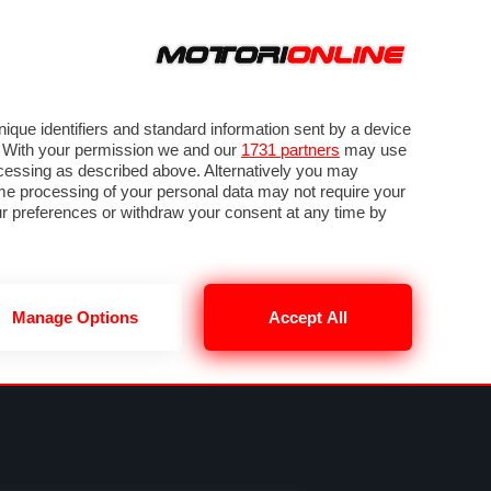
ORA
SEGUICI SU
VIDEO
TECH
GUIDE E UTILITÀ
METEO F1
que identifiers and standard information sent by a device
. With your permission we and our
1731 partners
may use
ocessing as described above. Alternatively you may
me processing of your personal data may not require your
our preferences or withdraw your consent at any time by
Manage Options
Accept All