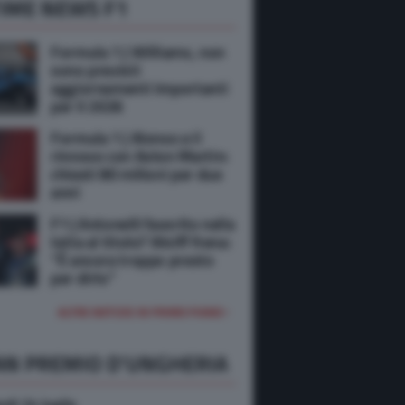
IME NEWS F1
Formula 1 | Williams, non
sono previsti
aggiornamenti importanti
per il 2026
Formula 1 | Alonso e il
rinnovo con Aston Martin:
chiesti 80 milioni per due
anni
F1 | Antonelli favorito nella
lotta al titolo? Wolff frena:
“È ancora troppo presto
per dirlo”
ALTRE NOTIZIE IN PRIMO PIANO
AN PREMIO D'UNGHERIA
rdi 24 luglio