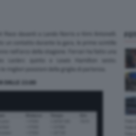
FOT
nt Race davanti a Lando Norris e Kimi Antonelli.
to un contatto durante la gara, le prime scintille
no nell’arco della stagione. Ferrari ha fatto una
es Leclerc quinto e Lewis Hamilton sesto.
 migliori posizioni della griglia di partenza.
A DALLE 22:00
Foto
Foto 
Foto