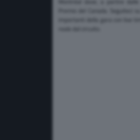
Montréal dove, a partire dalle
Premio del Canada. Seguiteci s
importanti della gara con live t
reale dal circuito.