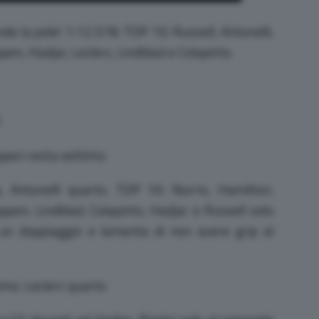
de la pole! 1:12.578. TOP 10: Russell, Antonelli,
ppen, Hadjar, Leclerc, Lindblad e Colapinto
appen resta settimo
Antonelli quarto. TOP 10: Norris, Hamilton,
tappen, Lindblad, Colapinto, Hadjar e Russell solo
 un doppiaggio e lamenta di non avere grip al
mo. Leclerc quarto