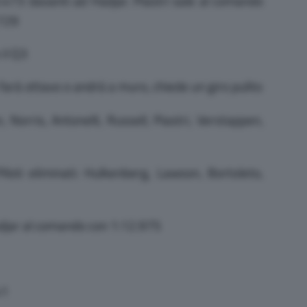
473 davanti ad Hadjar. Piastri sale al comando
.729
il Q3
farà ottavo o andrà a muro, chiede un giro pulito
Norris, Antonelli, Russell, Piastri, Verstappen,
loti eliminati: Hulkenberg, Lawson, Bortoleto,
djar al comando con 1:12.975
41