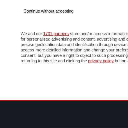
Continue without accepting
AUTO
MOTO
COMMERCIALI
FOR
NEWS F1
DIRETTA F1
LIVETIMING F1
FOTO
We and our
1731 partners
store and/or access information
for personalised advertising and content, advertising a
precise geolocation data and identification through devic
access more detailed information and change your prefere
consent, but you have a right to object to such processin
returning to this site and clicking the
privacy policy
button 