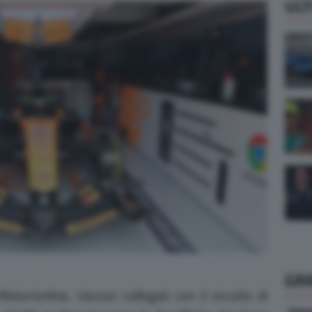
ULT
GR
otorionline, rieccoci collegati con il circuito di
Vene