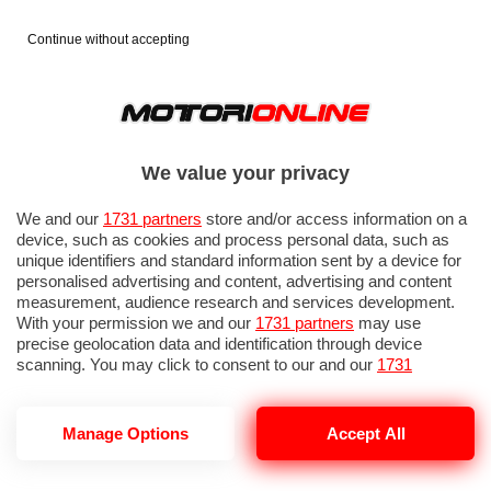
Continue without accepting
We value your privacy
We and our
1731 partners
store and/or access information on a
device, such as cookies and process personal data, such as
unique identifiers and standard information sent by a device for
personalised advertising and content, advertising and content
measurement, audience research and services development.
With your permission we and our
1731 partners
may use
precise geolocation data and identification through device
scanning. You may click to consent to our and our
1731
partners
’ processing as described above. Alternatively you may
access more detailed information and change your preferences
before consenting or to refuse consenting. Please note that
Manage Options
Accept All
some processing of your personal data may not require your
FORMULA 1
NEWS F1
consent, but you have a right to object to such processing. Your
preferences will apply to this website only. You can change