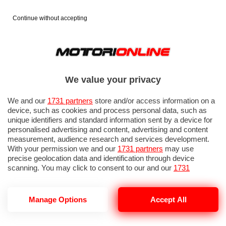
Continue without accepting
We value your privacy
We and our
1731 partners
store and/or access information on a
device, such as cookies and process personal data, such as
unique identifiers and standard information sent by a device for
personalised advertising and content, advertising and content
measurement, audience research and services development.
With your permission we and our
1731 partners
may use
precise geolocation data and identification through device
scanning. You may click to consent to our and our
1731
partners
’ processing as described above. Alternatively you may
access more detailed information and change your preferences
before consenting or to refuse consenting. Please note that
Manage Options
Accept All
some processing of your personal data may not require your
FORMULA 1
NEWS F1
consent, but you have a right to object to such processing. Your
preferences will apply to this website only. You can change