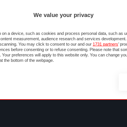
ULTIM'
We value your privacy
MULA 1
MOTOMONDIALE
NAUTICA
LISTINO
ANNUNCI
FOTO
 F1
GRAN PREMI & CALENDARIO
PILOTI & TEAM
CLASSIFICHE
FORUM
 on a device, such as cookies and process personal data, such as uni
nd content measurement, audience research and services development
e scanning. You may click to consent to our and our
1731 partners
’ pr
nces before consenting or to refuse consenting. Please note that so
g. Your preferences will apply to this website only. You can change y
at the bottom of the webpage.