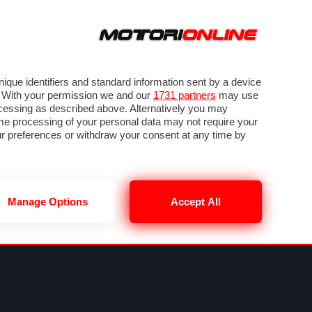
ORA
SEGUICI SU
VIDEO
TECH
GUIDE E UTILITÀ
METEO F1
que identifiers and standard information sent by a device
. With your permission we and our
1731 partners
may use
ocessing as described above. Alternatively you may
me processing of your personal data may not require your
our preferences or withdraw your consent at any time by
Manage Options
Accept All