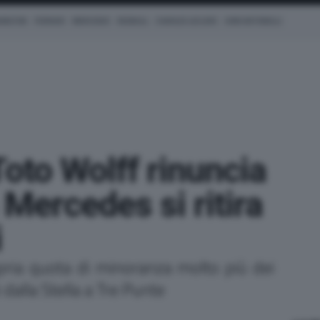
AMILTON
FERRARI
MERCEDES
REDBULL
CHARLES LECLERC
KIMI ANTONELLI
Toto Wolff rinuncia
 Mercedes si ritira
i
opria quota di minoranza molto più dei
 dalla Stella a Tre Punte