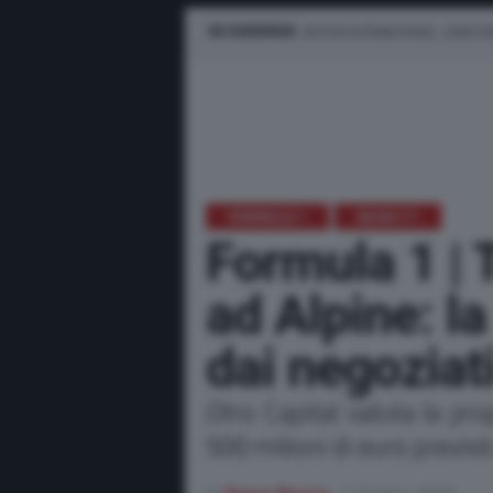
IN EVIDENZA
NOTIZIE IN PRIMO PIANO
LEWIS H
FORMULA 1
NEWS F1
Formula 1 | 
ad Alpine: la
dai negoziat
Otro Capital valuta la pr
500 milioni di euro previsti