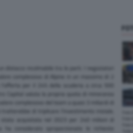
FOT
un distacco incolmabile tra le parti.
I negoziatori
alore complessivo di Alpine in un massimo di 2
o l’offerta per il 24% della scuderia a circa 500
tro Capital valuta la propria quota di minoranza
l valore complessivo del team a quasi 3 miliardi di
tratterebbe di triplicare l’investimento iniziale,
Foto
Foto 
 stata acquistata nel 2023 per 240 milioni di
Foto
 ha considerato sproporzionate le richieste
Tutte