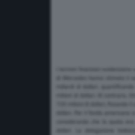
I termini finanziari evidenziano 
di Mercedes hanno stimato il v
miliardi di dollari, quantificand
milioni di dollari.
Al contrario, O
720 milioni di dollari, fissando i
dollari.
Per il fondo americano si 
considerando che la quota era
dollari.
La delegazione tedesca