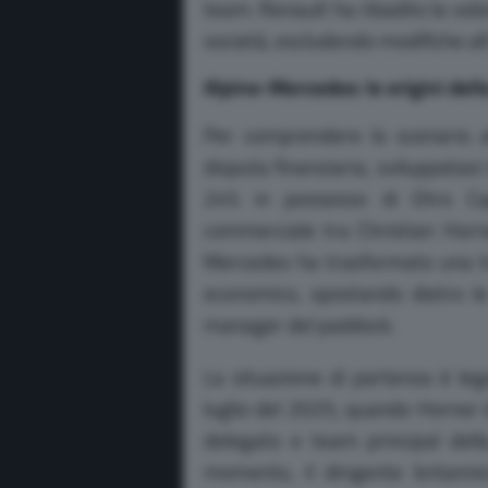
team.
Renault ha ribadito la vo
società, escludendo modifiche all
Alpine-Mercedes: le origini dell
Per comprendere lo scenario a
disputa finanziaria, sviluppatasi
24% in possesso di Otro Cap
commerciale tra Christian Horne
Mercedes ha trasformato una tra
economico, spostando dietro le 
manager del paddock.
La situazione di partenza è l
luglio del 2025, quando Horner è
delegato e team principal dell
momento, il dirigente britanni