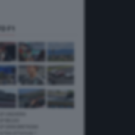
O F1
 GP UNGHERIA
GP BELGIO
 GP GRAN BRETAGNA
 le foto di Formula 1