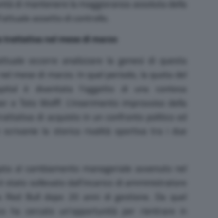
lontà di mantenere la maggioranza assoluta della
’attuale assetto di controllo.
a trattativa nel mese di marzo
ttuale occorre analizzare la genesi di questa
 nel mese di marzo. In quel periodo, la quota del
ital è diventata l’oggetto di una contesa
r e Toto Wolff. L’inserimento improvviso della
ttativa di acquisto in un confronto politico ed
scrivanie la storica rivalità sportiva tra i due
egata al cambiamento manageriale avvenuto nel
 stato sollevato dall’incarico di amministratore
a Red Bull dopo 20 anni di gestione.
Da quel
co ha cercato un’opportunità per rientrare in