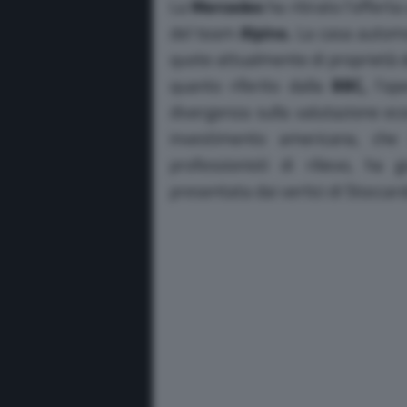
La
Mercedes
ha ritirato l’offerta
del team
Alpine.
La casa automo
quote attualmente di proprietà 
quanto riferito dalla
BBC,
l’ope
divergenza sulla valutazione ec
investimento americana, che i
professionisti di rilievo, ha 
presentata dai vertici di Stoccar