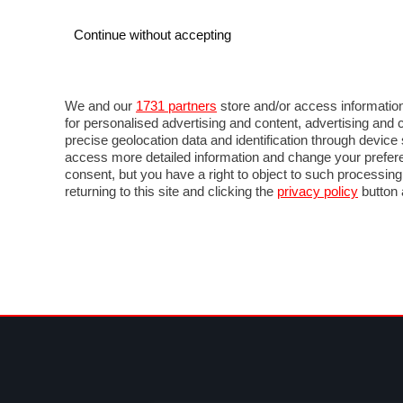
Continue without accepting
AUTO
MOTO
COMMERCIALI
FOR
NEWS F1
DIRETTA F1
LIVETIMING F1
FOTO
We and our
1731 partners
store and/or access information
for personalised advertising and content, advertising a
precise geolocation data and identification through devic
access more detailed information and change your prefere
consent, but you have a right to object to such processin
returning to this site and clicking the
privacy policy
button 