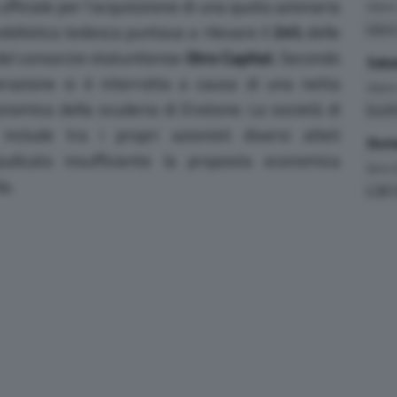
 ufficiale per l’acquisizione di una quota azionaria
Liber
bilistica tedesca puntava a rilevare il
24%
delle
Liber
del consorzio statunitense
Otro Capital.
Secondo
Saba
razione si è interrotta a causa di una netta
Liber
onomica della scuderia di Enstone.
La società di
Quali
nclude tra i propri azionisti diversi atleti
Dome
giudicato insufficiente la proposta economica
Gara
(
da.
4.381 