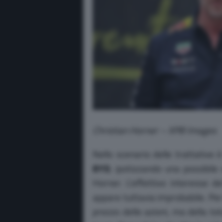
Christian Horner – XPB Images
Nello scenario delle trattativ
BYD
, ipotizzando una possibile
Horner.
L’effettivo interesse d
appare tuttavia improbabile.
Per
prezzo delle azioni, ma della tot