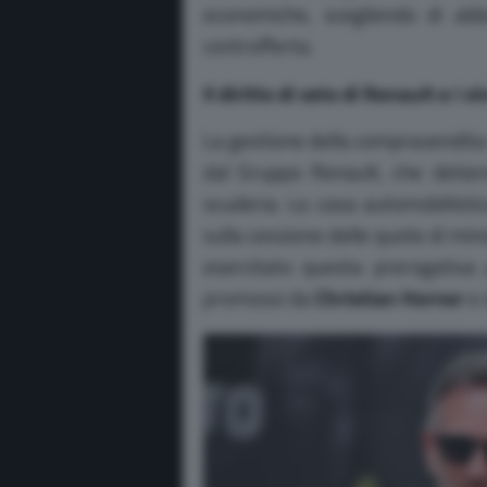
economiche, scegliendo di abb
controfferta.
Il diritto di veto di Renault e i v
La gestione della compravendita 
dal Gruppo Renault, che detiene
scuderia.
La casa automobilistic
sulla cessione delle quote di mi
esercitato questa prerogativa 
promossi da
Christian Horner
e 