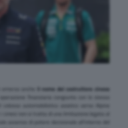
e è emerso anche
il nome del costruttore cinese
 operazione finanziaria congiunta con lo stesso
el colosso automobilistico asiatico verso Alpine
 i cinesi non si tratta di una limitazione legata al
ale assenza di potere decisionale all’interno del