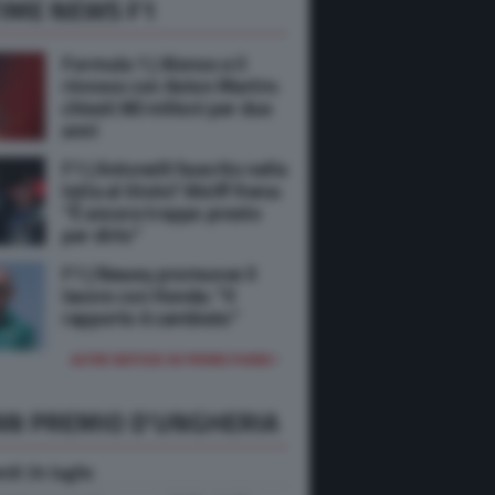
IME NEWS F1
Formula 1 | Alonso e il
rinnovo con Aston Martin:
chiesti 80 milioni per due
anni
F1 | Antonelli favorito nella
lotta al titolo? Wolff frena:
“È ancora troppo presto
per dirlo”
F1 | Newey promuove il
lavoro con Honda: “Il
rapporto è cambiato”
ALTRE NOTIZIE IN PRIMO PIANO
AN PREMIO D'UNGHERIA
rdi 24 luglio