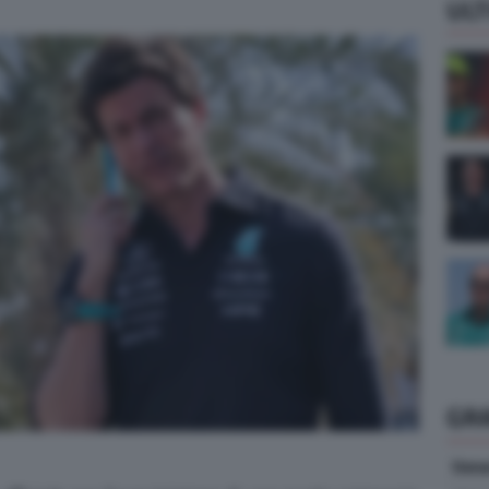
ULT
GR
Vene