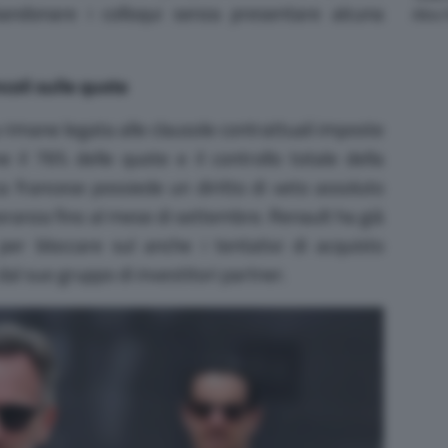
andonare i colloqui senza presentare alcuna
Altre
incoli sulle quote
rimane legata alle clausole contrattuali imposte
 il 76% delle quote e il controllo totale della
a francese possiede un diritto di veto assoluto
noranza fino al mese di settembre.
Renault ha già
per bloccare sul anche i tentativi di acquisto
dal suo gruppo di investitori partner.