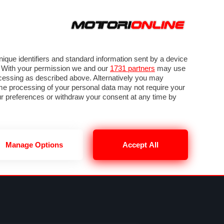
ORA
SEGUICI SU
VIDEO
TECH
GUIDE E UTILITÀ
METEO F1
que identifiers and standard information sent by a device
. With your permission we and our
1731 partners
may use
ocessing as described above. Alternatively you may
me processing of your personal data may not require your
our preferences or withdraw your consent at any time by
Manage Options
Accept All