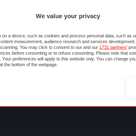
ULTIM'
We value your privacy
MULA 1
MOTOMONDIALE
NAUTICA
LISTINO
ANNUNCI
FOTO
 F1
GRAN PREMI & CALENDARIO
PILOTI & TEAM
CLASSIFICHE
FORUM
 on a device, such as cookies and process personal data, such as uni
nd content measurement, audience research and services development
e scanning. You may click to consent to our and our
1731 partners
’ pr
nces before consenting or to refuse consenting. Please note that so
g. Your preferences will apply to this website only. You can change y
at the bottom of the webpage.