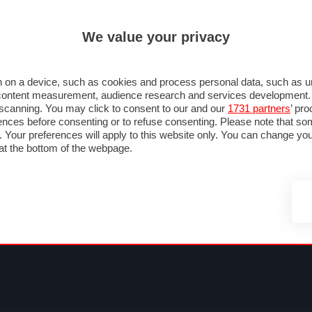
ULTIM'
We value your privacy
MULA 1
MOTOMONDIALE
NAUTICA
LISTINO
ANNUNCI
FOTO
 F1
GRAN PREMI & CALENDARIO
PILOTI & TEAM
CLASSIFICHE
FORUM
 on a device, such as cookies and process personal data, such as uni
nd content measurement, audience research and services development
e scanning. You may click to consent to our and our
1731 partners
’ pr
nces before consenting or to refuse consenting. Please note that so
g. Your preferences will apply to this website only. You can change y
at the bottom of the webpage.