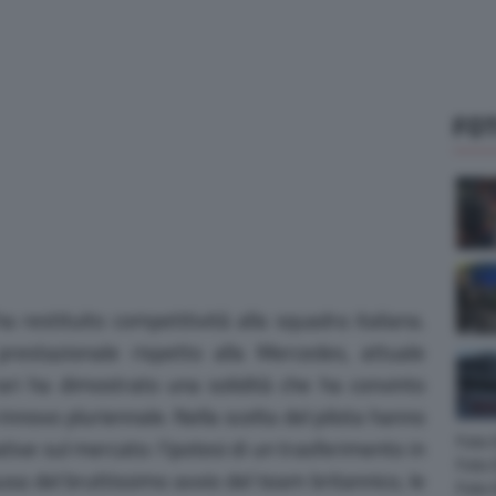
FOT
a restituito competitività alla squadra italiana.
estazionale rispetto alla Mercedes, attuale
rrari ha dimostrato una solidità che ha convinto
 rinnovo pluriennale. Nella scelta del pilota hanno
Foto
ive sul mercato: l’ipotesi di un trasferimento in
Foto 
sa del bruttissimo avvio del team britannico, le
Foto