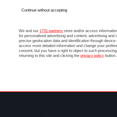
Continue without accepting
AUTO
MOTO
COMMERCIALI
FOR
NEWS F1
DIRETTA F1
LIVETIMING F1
FOTO
We and our
1731 partners
store and/or access information
for personalised advertising and content, advertising a
precise geolocation data and identification through devic
access more detailed information and change your prefere
consent, but you have a right to object to such processin
returning to this site and clicking the
privacy policy
button 