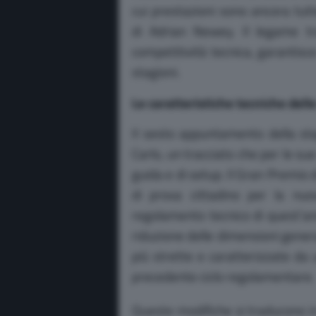
cui prestazioni sono ancora tut
di Adrian Newey. Il legame tra
competitività tecnica, garantisc
stagioni.
Le caratteristiche tecniche de
Il sesto appuntamento della sta
Carlo, un tracciato che per le sue
guida e di setup. Il Gran Premi
di prova cittadino per la nu
regolamento tecnico di quest’an
riduzione delle dimensioni genera
più strette e caratterizzate da 
precedente ciclo regolamentare.
Queste modifiche si traducono in