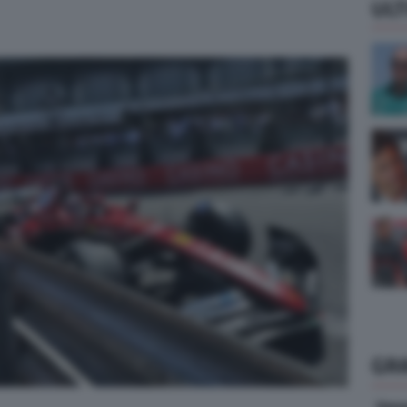
ULT
GR
Vene