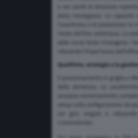
e nei cambi di direzione repenti
pista monegasca. La capacità de
l’avantreno e di posizionare la
l’esito del fine settimana. La sta
dalle curve lente rimangono i fat
riducendo l’importanza dell’effi
Qualifiche, strategie e la gesti
Il posizionamento in griglia a M
della domenica. Le caratteristi
sorpassi estremamente complessi
setup sulla configurazione da qua
sul giro singolo e riducendo
cronometrate.
Sul piano strategico, la FIA 