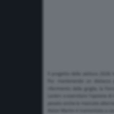
Il progetto della vettura 2026 h
Pur mantenendo un distacco pr
riferimento della griglia, la Fe
Leclerc a esercitare l’opzione di
pesato anche le mancate alternat
Aston Martin è tramontata a cau