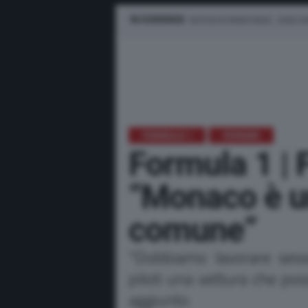
IN EVIDENZA
NOTIZIE IN PRIMO PIANO
LEWIS H
FORMULA 1
FERRARI
Formula 1 | 
“Monaco è un
comune”
"Dobbiamo lavorare sess
piloti una vettura che pos
aggiunto