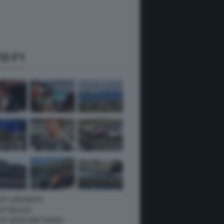
O F1
 GP UNGHERIA
GP BELGIO
 GP GRAN BRETAGNA