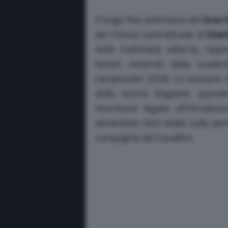
Il lungo fine settimana del
Gran 
del rinnovo contrattuale di
Charl
nella mattinata odierna, rapp
tecnici mostrati dalla scude
campionato 2026. Lo scenario a
della scorsa stagione, quand
incertezze legate all’introdu
alimentato forti dubbi sulla pe
compagine del Cavallino.