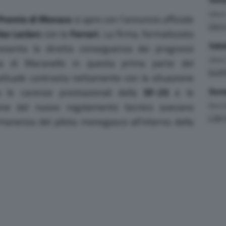
Liber
Premio di Monaco
si apre con l’annuncio ufficiale
Liber
es Leclerc
con la
Ferrari.
La firma, formalizzata
Saba
resenta la diretta conseguenza dei progressi
Liber
ria di Maranello in questa prima parte del
Quali
ttuale contrasta nettamente con la situazione
o le carenze prestazionali della
SF-25
e le
Dome
zione del nuovo regolamento tecnico avevano
Gara
(
4.381 
rmanenza del pilota monegasco all’interno della