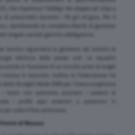
25, che imponeva l’obbligo del doppio pit stop e
che di pneumatici durante i 78 giri di gara. Per il
co, ripristinando la completa libertà di gestione
o del singolo cambio gomme obbligatorio.
e tecnico riguarderà la gestione dei sistemi di
nergia elettrica della power unit. Le squadre
cumulo in funzione di un circuito privo di lunghi
di ricarica in staccata. Inoltre, la Federazione ha
zzo dello Straight Mode (SM) per l’intera lunghezza
, i team non potranno azionare i sistemi di
do i profili alari anteriori e posteriori in
o per tutto il fine settimana.
n Premio di Monaco