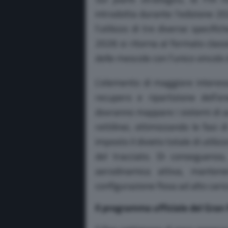
introdotta durante l’edizione 20
l’utilizzo di tre diverse specifi
2026 si ritorna al formato classi
delle mescole con l’unico vincol
L’elemento di maggiore interess
recupero e ripartizione dell’e
dovranno mappare i sistemi di ac
rettilinei, ottimizzando le fasi 
imposto il divieto totale di utili
del tracciato. Di conseguenza
aerodinamica attiva, mantenen
configurazione fissa ad alto caric
Il programma ufficiale del Gra