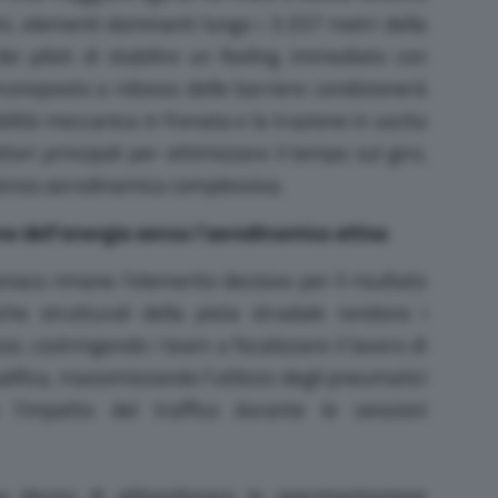
ni, elementi dominanti lungo i 3.337 metri della
i piloti di stabilire un feeling immediato con
 monoposto a ridosso delle barriere condizionerà
bilità meccanica in frenata e la trazione in uscita
tori principali per ottimizzare il tempo sul giro,
cienza aerodinamica complessiva.
one dell’energia senza l’aerodinamica attiva
onaco rimane l’elemento decisivo per il risultato
che strutturali della pista stradale rendono i
, costringendo i team a focalizzare il lavoro di
lifica, massimizzando l’utilizzo degli pneumatici
 l’impatto del traffico durante le sessioni
ha deciso di abbandonare la sperimentazione