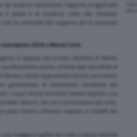
te da scoprire nonostante l’apporto progettuale
Tutte
Altre
 il pilota e la Scuderia, unito alla ritrovata
e così la continuità del rapporto per le prossime
lle monoposto 2026 a Monte Carlo
gione si disputa sul circuito cittadino di Monte
 caratteristiche uniche richiede doti specifiche di
o di Monaco 2026 rappresenta il primo vero banco
ova generazione di monoposto introdotta dal
no. I nuovi vincoli normativi hanno imposto una
li delle vetture, che ora si presentano più corte,
un peso minimo inferiore rispetto ai modelli del
 una maggiore agilità nei tratti a bassa velocità