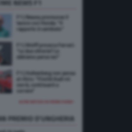
IME NEWS F1
F1 | Newey promuove il
lavoro con Honda: “Il
rapporto è cambiato”
F1 | Wolff provoca Ferrari:
“Le due vittorie? Le
abbiamo perse noi”
F1 | Hulkenberg non pensa
al ritiro: “Finché Audi mi
vorrà, continuerò a
correre”
ALTRE NOTIZIE IN PRIMO PIANO
AN PREMIO D'UNGHERIA
rdi 24 luglio