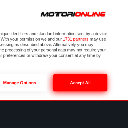
ORA
SEGUICI SU
VIDEO
TECH
GUIDE E UTILITÀ
METEO F1
que identifiers and standard information sent by a device
. With your permission we and our
1731 partners
may use
ocessing as described above. Alternatively you may
me processing of your personal data may not require your
our preferences or withdraw your consent at any time by
Manage Options
Accept All