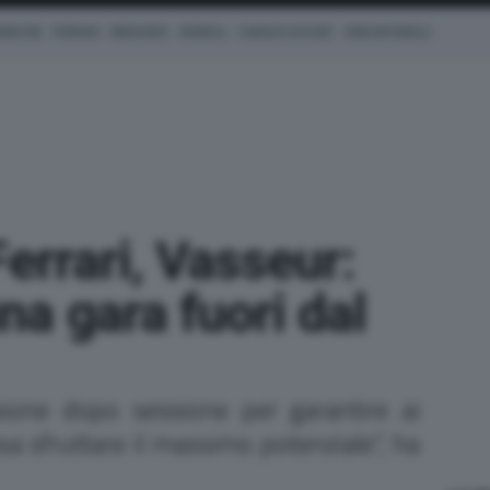
AMILTON
FERRARI
MERCEDES
REDBULL
CHARLES LECLERC
KIMI ANTONELLI
Ferrari, Vasseur:
a gara fuori dal
ione dopo sessione per garantire ai
sa sfruttare il massimo potenziale", ha