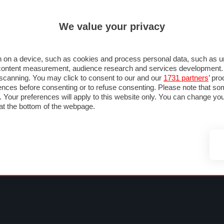
ULTIM'
We value your privacy
MULA 1
MOTOMONDIALE
NAUTICA
LISTINO
ANNUNCI
FOTO
 F1
GRAN PREMI & CALENDARIO
PILOTI & TEAM
CLASSIFICHE
FORUM
 on a device, such as cookies and process personal data, such as uni
nd content measurement, audience research and services development
e scanning. You may click to consent to our and our
1731 partners
’ pr
nces before consenting or to refuse consenting. Please note that so
g. Your preferences will apply to this website only. You can change y
at the bottom of the webpage.