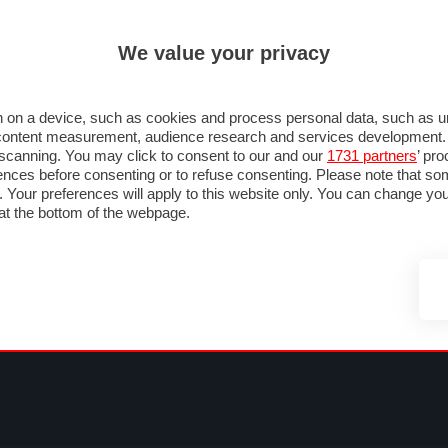
ULTIM'
We value your privacy
MULA 1
MOTOMONDIALE
NAUTICA
LISTINO
ANNUNCI
FOTO
 F1
GRAN PREMI & CALENDARIO
PILOTI & TEAM
CLASSIFICHE
FORUM
 on a device, such as cookies and process personal data, such as uni
nd content measurement, audience research and services development
e scanning. You may click to consent to our and our
1731 partners
’ pr
nces before consenting or to refuse consenting. Please note that so
g. Your preferences will apply to this website only. You can change y
at the bottom of the webpage.