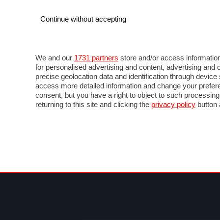
Continue without accepting
AUTO
MOTO
COMMERCIALI
FOR
NEWS F1
DIRETTA F1
LIVETIMING F1
FOTO
We and our
1731 partners
store and/or access information
for personalised advertising and content, advertising a
precise geolocation data and identification through devic
access more detailed information and change your prefere
consent, but you have a right to object to such processin
returning to this site and clicking the
privacy policy
button 