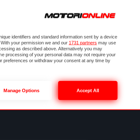
ORA
SEGUICI SU
VIDEO
TECH
GUIDE E UTILITÀ
METEO F1
que identifiers and standard information sent by a device
. With your permission we and our
1731 partners
may use
ocessing as described above. Alternatively you may
me processing of your personal data may not require your
our preferences or withdraw your consent at any time by
Manage Options
Accept All