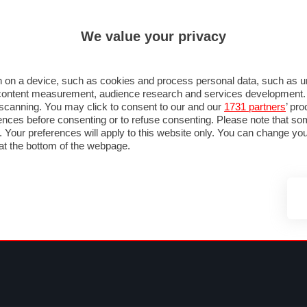
ULTIM'
We value your privacy
MULA 1
MOTOMONDIALE
NAUTICA
LISTINO
ANNUNCI
FOTO
 F1
GRAN PREMI & CALENDARIO
PILOTI & TEAM
CLASSIFICHE
FORUM
 on a device, such as cookies and process personal data, such as uni
nd content measurement, audience research and services development
e scanning. You may click to consent to our and our
1731 partners
’ pr
nces before consenting or to refuse consenting. Please note that so
g. Your preferences will apply to this website only. You can change y
at the bottom of the webpage.