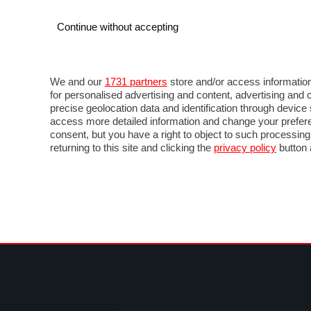
Continue without accepting
AUTO
MOTO
COMMERCIALI
FOR
NEWS F1
DIRETTA F1
LIVETIMING F1
FOTO
We and our
1731 partners
store and/or access information
for personalised advertising and content, advertising a
precise geolocation data and identification through devic
access more detailed information and change your prefere
consent, but you have a right to object to such processin
returning to this site and clicking the
privacy policy
button 