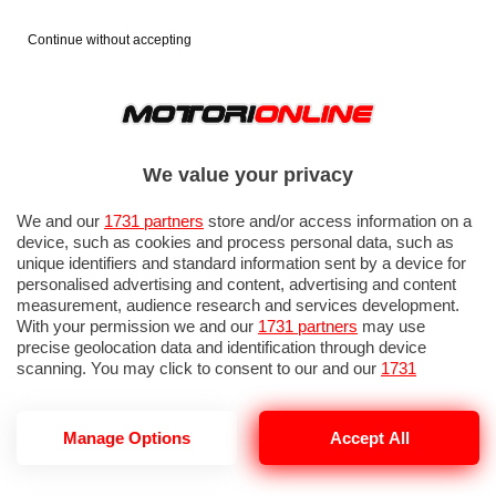
Continue without accepting
We value your privacy
We and our
1731 partners
store and/or access information on a
device, such as cookies and process personal data, such as
unique identifiers and standard information sent by a device for
personalised advertising and content, advertising and content
measurement, audience research and services development.
With your permission we and our
1731 partners
may use
precise geolocation data and identification through device
scanning. You may click to consent to our and our
1731
partners
’ processing as described above. Alternatively you may
access more detailed information and change your preferences
before consenting or to refuse consenting. Please note that
Manage Options
Accept All
some processing of your personal data may not require your
FORMULA 1
NEWS F1
consent, but you have a right to object to such processing. Your
preferences will apply to this website only. You can change