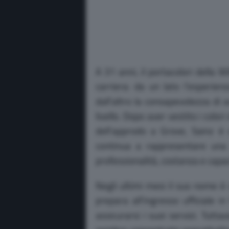
A 31 anni, il portacolori della W
carriera: da un lato l’esperien
dall’altro la consapevolezza di
livello. Dopo aver vestito i colo
dell’approdo a Grove, Sainz è o
continua a rappresentare una 
professionalità, costanza e capa
Negli ultimi mesi il suo nome è
prepara all’ingresso ufficiale 
assicurarsi i suoi servizi. Tutta