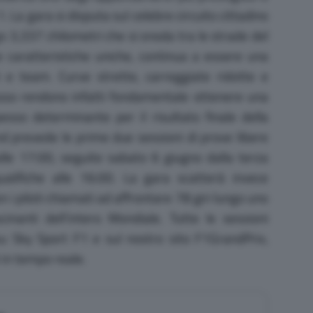
. La gara si disputa sul celebre circuito cittadino
o 3,337 chilometri che si snoda tra le strade del
ue caratteristiche uniche, continua a essere una
loti e team. Curve strette, carreggiate ridotte e
passo rendono infatti fondamentale ottenere una
pesso determinante per il risultato finale della
 prevede le prime due sessioni di prove libere
lle 17:00, seguite sabato 6 giugno dalla terza
ualifiche alle 16:00. La gara scatterà invece
 i piloti chiamati ad affrontare 78 giri lungo uno
scinanti dell’intero Mondiale. Tutte le sessioni
u Sky Sport F1 e sul nostro sito F1GrandPrix,
 in tempo reale.