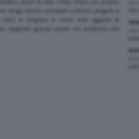
embra avere le idee molto chiare sul proprio
Liber
me venga ancora accostato a diversi progetti a
Liber
 oltre la stagione in corso resti oggetto di
Saba
lota spagnolo guarda avanti con ambizioni che
Liber
Quali
Dome
Gara
(
4.381 