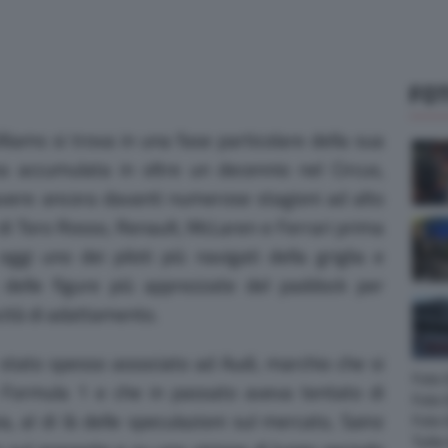
FOT
illiams si trova in una fase particolare della sua
za accumulata in oltre un decennio nel Circus,
 avere ancora davanti numerose stagioni ad alto
ri di Toro Rosso, Renault, McLaren e Ferrari prima
ggi uno dei piloti più navigati della griglia e
delle figure più apprezzate del paddock per
cità di adattamento.
 stato spesso associato ad Audi, marchio che si
Foto
in Formula 1 e che in passato aveva tentato di
Foto 
via, al di là delle speculazioni sul mercato, Sainz
Foto
Tutte