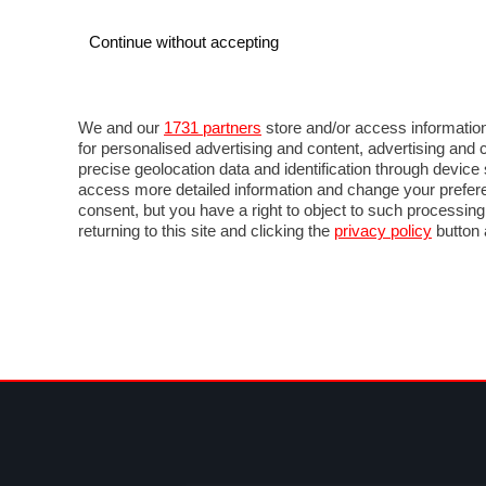
Continue without accepting
AUTO
MOTO
COMMERCIALI
FOR
NEWS F1
DIRETTA F1
LIVETIMING F1
FOTO
We and our
1731 partners
store and/or access information
for personalised advertising and content, advertising a
precise geolocation data and identification through devic
access more detailed information and change your prefere
consent, but you have a right to object to such processin
returning to this site and clicking the
privacy policy
button 