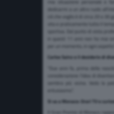
mia situazione personale e fa
dedicarmi a un altro ruolo all’in
ciò che voglio è di circa 20 o 30 gi
vita e praticamente tutto il temp
sportiva. Dal punto di vista prof
in questi 11 anni non ho mai 
per un momento, in ogni aspetto”
Carlos Sainz e il desiderio di di
“Due anni fa, prima della nasci
considerazione l’idea di divent
sembra più vicina. Vedo la pa
entusiasmo”.
Si va a Monaco: Orari TV e curios
Il Gran Premio di Monaco rappre