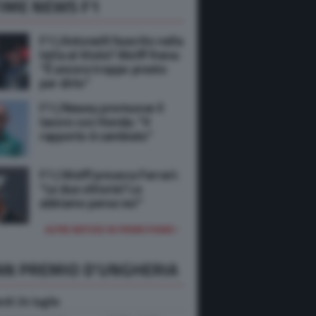
IME NEWS F1
F1 | Antonelli favorito nella
lotta al titolo? Wolff frena:
“È ancora troppo presto
per dirlo”
F1 | Newey promuove il
lavoro con Honda: “Il
rapporto è cambiato”
F1 | Wolff provoca Ferrari:
“Le due vittorie? Le
abbiamo perse noi”
ALTRE NOTIZIE IN PRIMO PIANO
AN PREMIO D'UNGHERIA
rdi 24 luglio