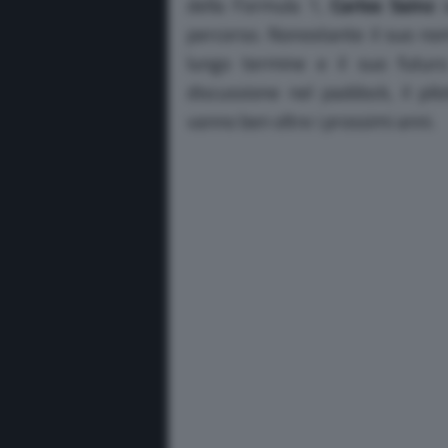
della Formula 1,
Carlos Sainz
s
percorso. Nonostante il suo no
lungo termine e il suo futuro
discussione nel paddock, il pi
vanno ben oltre i prossimi anni.