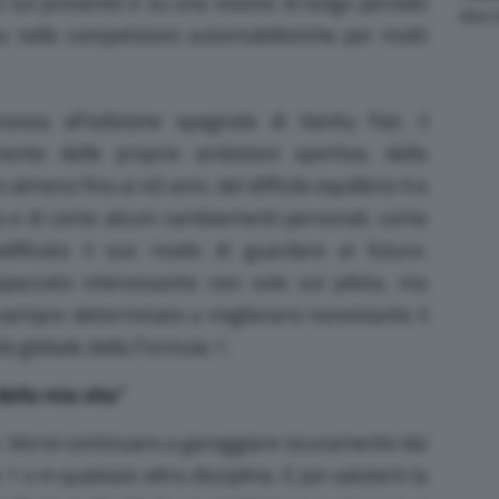
sul presente e su una visione di lungo periodo
Altre
 nelle competizioni automobilistiche per molti
essa all’edizione spagnola di Vanity Fair, il
nte delle proprie ambizioni sportive, della
 almeno fino ai 40 anni, del difficile equilibrio tra
ica e di come alcuni cambiamenti personali, come
modificato il suo modo di guardare al futuro.
spaccato interessante non solo sul pilota, ma
, sempre determinato a migliorarsi nonostante il
tà globale della Formula 1.
della mia vita”
. Vorrei continuare a gareggiare sicuramente dai
1 o in qualsiasi altra disciplina. E poi valuterò la