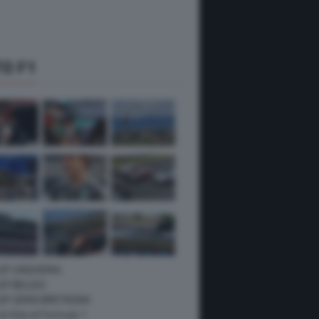
O F1
 GP UNGHERIA
GP BELGIO
 GP GRAN BRETAGNA
 le foto di Formula 1