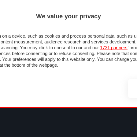
ULTIM'
We value your privacy
MULA 1
MOTOMONDIALE
NAUTICA
LISTINO
ANNUNCI
FOTO
 F1
GRAN PREMI & CALENDARIO
PILOTI & TEAM
CLASSIFICHE
FORUM
 on a device, such as cookies and process personal data, such as uni
nd content measurement, audience research and services development
e scanning. You may click to consent to our and our
1731 partners
’ pr
nces before consenting or to refuse consenting. Please note that so
g. Your preferences will apply to this website only. You can change y
at the bottom of the webpage.