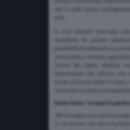
sembra concentrato soprattutto 
che lo vede ancora protagonista
anni.
In una recente intervista conc
madrileno ha parlato apertame
possibilità di continuare a correre
vita privata e carriera agonist
l’arrivo dei nipoti, abbiano 
Dichiarazioni che offrono uno 
anche sull’uomo dietro il casco
crescente successo e la popolari
Carlos Sainz: “Lo sport fa parte 
“Mi immagino una carriera lunga
31 ai 40 anni, che sia in Formula 