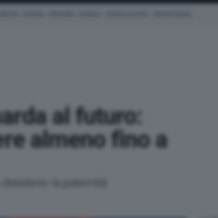
AMILTON
FERRARI
MERCEDES
REDBULL
CHARLES LECLERC
KIMI ANTONELLI
arda al futuro:
ere almeno fino a
o desiderio: la paternità