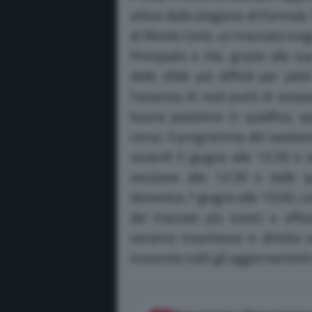
attesi della stagione di Formula 1
di Monte Carlo, un tracciato lung
Principato e che, grazie alle s
delle sfide più difficili per pi
l’assenza di reali punti di sor
buona posizione in qualifica, s
corsa. Il programma del weekend
venerdì 5 giugno alle 13:30 e a
sessione alle 12:30 e dalle q
domenica 7 giugno alle 15:00, con
dei tracciati più iconici e affa
saranno trasmesse in diretta s
troverete tutti gli aggiornamenti