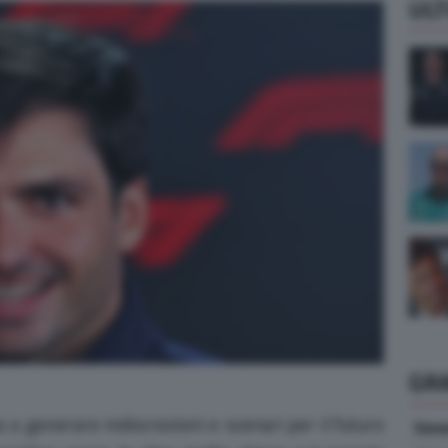
ULT
GR
 a generare indiscrezioni e scenari per il futuro
Vene