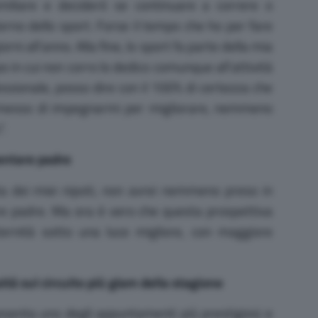
miliare e deciderò se continuare a correre o
terno dello sport. Forse il tempo che ho per fare
orni all’anno. Alla fine, lo sport fa parte della mia
o in cui non corro lo dedico comunque all’attività
essionale, posso dire con il 100% di certezza che
smesso di impegnarmi per migliorare, nemmeno
.
ventare padre
ta dei miei nipoti, non avrei nemmeno preso in
are padre. Ma ora è vero che questa prospettiva
ternità sotto una luce migliore, con maggiore
ità sul circuito più glam della stagione
senta uno degli appuntamenti più prestigiosi e