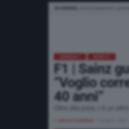
IN EVIDENZA
NOTIZIE IN PRIMO PIANO
LEWIS H
FORMULA 1
NEWS F1
F1 | Sainz gu
“Voglio corr
40 anni”
Oltre alla pista, c'è un altr
di
Jessica Cortellazzi
3 Giugno, 2026