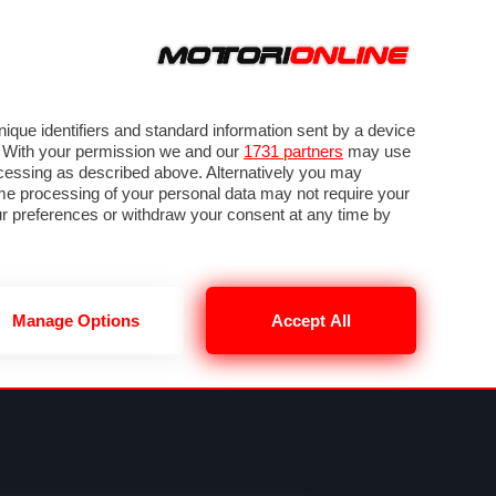
ORA
SEGUICI SU
VIDEO
TECH
GUIDE E UTILITÀ
METEO F1
que identifiers and standard information sent by a device
. With your permission we and our
1731 partners
may use
ocessing as described above. Alternatively you may
me processing of your personal data may not require your
our preferences or withdraw your consent at any time by
Manage Options
Accept All