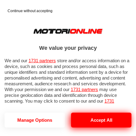
Continue without accepting
We value your privacy
We and our
1731 partners
store and/or access information on a
device, such as cookies and process personal data, such as
unique identifiers and standard information sent by a device for
personalised advertising and content, advertising and content
measurement, audience research and services development.
With your permission we and our
1731 partners
may use
precise geolocation data and identification through device
scanning. You may click to consent to our and our
1731
partners
’ processing as described above. Alternatively you may
access more detailed information and change your preferences
before consenting or to refuse consenting. Please note that
Manage Options
Accept All
FIA
some processing of your personal data may not require your
consent, but you have a right to object to such processing. Your
preferences will apply to this website only. You can change