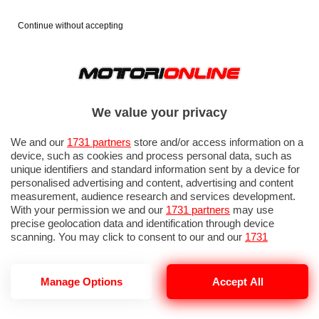
Continue without accepting
We value your privacy
We and our
1731 partners
store and/or access information on a
device, such as cookies and process personal data, such as
unique identifiers and standard information sent by a device for
personalised advertising and content, advertising and content
measurement, audience research and services development.
With your permission we and our
1731 partners
may use
precise geolocation data and identification through device
scanning. You may click to consent to our and our
1731
partners
’ processing as described above. Alternatively you may
access more detailed information and change your preferences
before consenting or to refuse consenting. Please note that
Manage Options
Accept All
some processing of your personal data may not require your
FORMULA 1
NEWS F1
consent, but you have a right to object to such processing. Your
preferences will apply to this website only. You can change