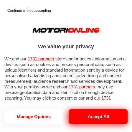
Continue without accepting
We value your privacy
We and our
1731 partners
store and/or access information on a
device, such as cookies and process personal data, such as
unique identifiers and standard information sent by a device for
personalised advertising and content, advertising and content
measurement, audience research and services development.
With your permission we and our
1731 partners
may use
precise geolocation data and identification through device
scanning. You may click to consent to our and our
1731
partners
’ processing as described above. Alternatively you may
access more detailed information and change your preferences
before consenting or to refuse consenting. Please note that
Manage Options
Accept All
FREDERIC VASSEUR
some processing of your personal data may not require your
consent, but you have a right to object to such processing. Your
preferences will apply to this website only. You can change