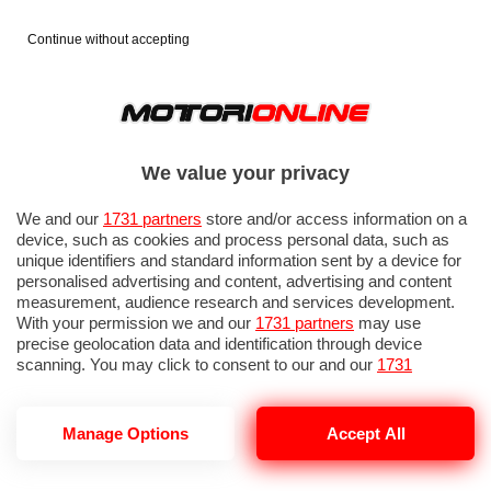
Continue without accepting
We value your privacy
We and our
1731 partners
store and/or access information on a
device, such as cookies and process personal data, such as
unique identifiers and standard information sent by a device for
personalised advertising and content, advertising and content
measurement, audience research and services development.
With your permission we and our
1731 partners
may use
precise geolocation data and identification through device
scanning. You may click to consent to our and our
1731
partners
’ processing as described above. Alternatively you may
access more detailed information and change your preferences
before consenting or to refuse consenting. Please note that
Manage Options
Accept All
some processing of your personal data may not require your
FORMULA 1
NEWS F1
consent, but you have a right to object to such processing. Your
preferences will apply to this website only. You can change