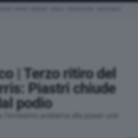
AMILTON
FERRARI
MERCEDES
REDBULL
CHARLES LECLERC
KIMI ANTONELLI
 | Terzo ritiro del
ris: Piastri chiude
al podio
a l'ennesimo problema alla power unit