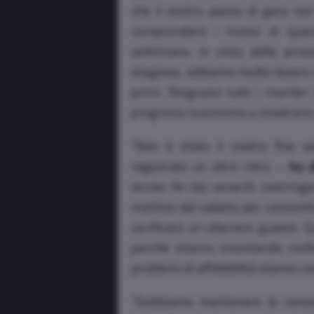
che il nostro passo di gara no
comprendere i motivi di queste
settimana. In vista della pro
stagione, abbiamo molto lavoro d
primi. Ringrazio tutti i membri
progressi riusciremo a mostrare 
“Non è stato il nostro fine s
registrato un altro ritiro –
ha d
tecnici fin dal venerdì, costring
mattino del sabato per consentir
verificato un ulteriore guasto. 
perché stiamo investendo molt
problemi di affidabilità stanno c
“Dobbiamo mantenere la concen