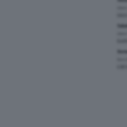
Liber
Liber
Saba
Liber
Quali
Dome
Gara
(
4.381 