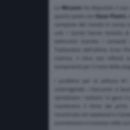
La
McLaren
ha disputato il suo
quarto posto con
Oscar Piastri,
campione del mondo in carica si
unit. I tecnici hanno tentato d
elettronici tramite i comandi 
Trattandosi dell’ultimo Gran 
motrice, il ritiro non influirà
componenti per il resto della sta
I problemi per la vettura #1 e
costringendo i meccanici a lavo
ripristinare i sistemi. In gara 
mantenere il ritmo dei primi,
riscontrate nel weekend in Canada
sconnessioni e trazione nelle cur