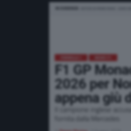
IN EVIDENZA
NOTIZIE IN PRIMO PIANO
LEWIS H
FORMULA 1
NEWS F1
F1 GP Monaco
2026 per Nor
appena giù d
Il campione inglese accus
fornita dalla Mercedes