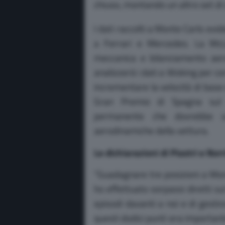
chiuso, montando un altro set di 
I dati raccolti a Monte Carlo evi
a Ferrari e Mercedes. La Mc
meccanica e bilanciamento aero
analizzerà i dati a Woking per corr
incrementare la velocità di bas
Gran Premio di Spagna sul c
permanente che dovrebbe val
aerodinamiche della vettura.
Le dichiarazioni di Piastri e Norr
“Guadagnare tre posizioni a Mo
ho effettuato sorpassi diretti su
episodi davanti a noi e di gesti
questi dodici punti era importan