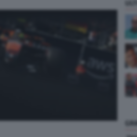
ULT
GR
Vene