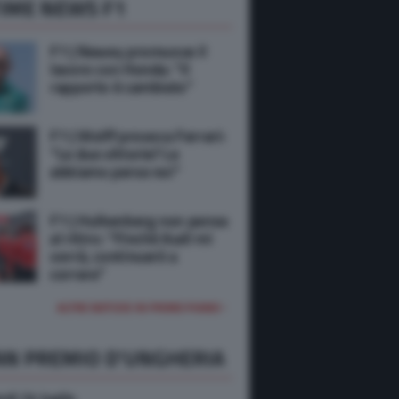
IME NEWS F1
F1 | Newey promuove il
lavoro con Honda: “Il
rapporto è cambiato”
F1 | Wolff provoca Ferrari:
“Le due vittorie? Le
abbiamo perse noi”
F1 | Hulkenberg non pensa
al ritiro: “Finché Audi mi
vorrà, continuerò a
correre”
ALTRE NOTIZIE IN PRIMO PIANO
AN PREMIO D'UNGHERIA
rdi 24 luglio