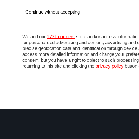
Continue without accepting
AUTO
MOTO
COMMERCIALI
FOR
NEWS F1
DIRETTA F1
LIVETIMING F1
FOTO
We and our
1731 partners
store and/or access information
for personalised advertising and content, advertising a
precise geolocation data and identification through devic
access more detailed information and change your prefere
consent, but you have a right to object to such processin
returning to this site and clicking the
privacy policy
button 