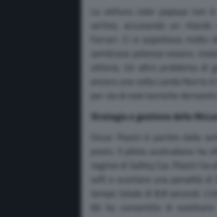
La vettura color papaya non è 
vertice, accusando un ritardo
Ferrari. Ci si aspettava molto di
sembrava potesse essere, insiem
vittoria. Un altro problema di 
ancora una volta Lando Norris è st
per via di noie tecniche derivant
Strategia e gestione della McLar
Oscar Piastri è partito dalla s
posto. Il pilota australiano ha sfr
regime di Safety Car, Piastri h
soft e scontare una penalità d
tempo totale di 8.8 secondi. L’i
66 ha consentito di sostituir