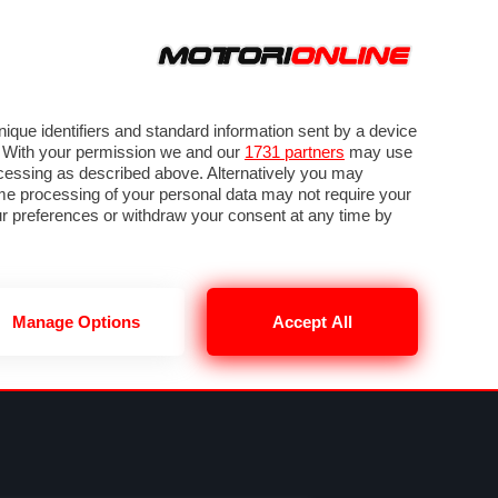
ORA
SEGUICI SU
VIDEO
TECH
GUIDE E UTILITÀ
METEO F1
que identifiers and standard information sent by a device
. With your permission we and our
1731 partners
may use
ocessing as described above. Alternatively you may
me processing of your personal data may not require your
our preferences or withdraw your consent at any time by
Manage Options
Accept All