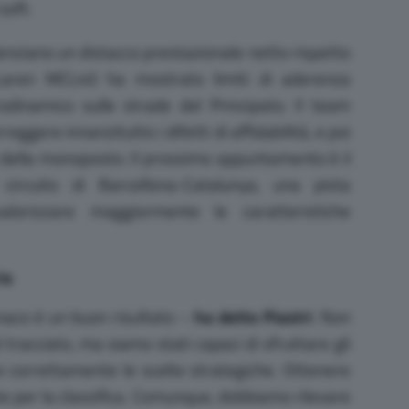
soft.
denziano un distacco prestazionale netto rispetto
Laren MCL40 ha mostrato limiti di aderenza
dinamico sulle strade del Principato. Il team
eggere innanzitutto i difetti di affidabilità, e poi
e della monoposto. Il prossimo appuntamento è il
ircuito di Barcellona-Catalunya, una pista
orizzare maggiormente le caratteristiche
is
naco è un buon risultato –
ha detto Piastri
. Non
l tracciato, ma siamo stati capaci di sfruttare gli
re correttamente le scelte strategiche. Ottenere
te per la classifica. Comunque, dobbiamo rilevare