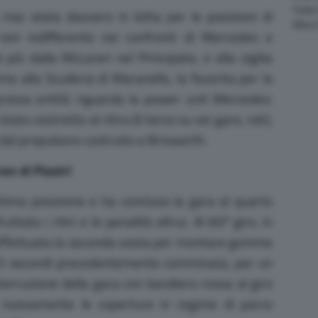
Tutte
mai stata davvero in lotta per le posizioni di
Altre
 non indifferente nei confronti di Mercedes e
 più dalla McLaren nel Principato, e alla vigilia
e alla Scuderia di Maranello, la favorita per la
grossa entità riguarda la power unit Mercedes:
ato costretto al ritiro (il terzo su sei gare, ndr),
i dal propulsore costruito a Brixworth.
en di Piastri
ettima posizione e ha concluso la gara al quarto
uttato i ritiri e le penalità altrui. Al 60º giro, in
a effettuato la seconda sosta per montare gomme
i 5 secondi precedentemente comminata, per un
nterruzione della gara con bandiera rossa al giro
e nuovamente le coperture in regime di parco