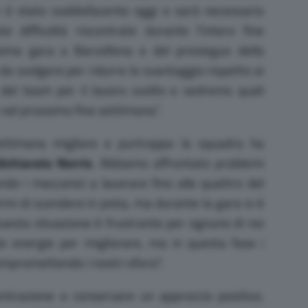
n è stato soddisfacente oggi e sarà necessario
 difficoltà riscontrate durante l’intero fine
ssima gara a Barcellona e del prosieguo della
a svolgere per ridurre lo svantaggio rispetto ai
 del team per il lavoro svolto e vedremo quali
nel prossimo fine settimana”.
ettimana migliore e purtroppo la squadra ha
ichiarato Norris
. Abbiamo affrontato problemi
endo i meccanici a lavorare fino alle quattro del
mi di scendere in pista, ma durante la gara si è
Questa situazione è frustrante per ognuno di noi
e energie per migliorare, ma in questa fase i
ompromettendo i nostri sforzi”.
trazione e conservare un approccio positivo.