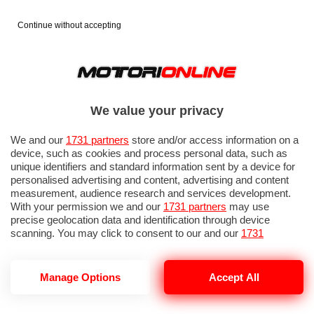
Continue without accepting
We value your privacy
We and our
1731 partners
store and/or access information on a
device, such as cookies and process personal data, such as
unique identifiers and standard information sent by a device for
personalised advertising and content, advertising and content
measurement, audience research and services development.
With your permission we and our
1731 partners
may use
precise geolocation data and identification through device
scanning. You may click to consent to our and our
1731
partners
’ processing as described above. Alternatively you may
access more detailed information and change your preferences
before consenting or to refuse consenting. Please note that
Manage Options
Accept All
some processing of your personal data may not require your
FORMULA 1
NEWS F1
consent, but you have a right to object to such processing. Your
preferences will apply to this website only. You can change