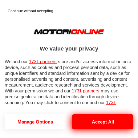
Continue without accepting
We value your privacy
We and our
1731 partners
store and/or access information on a
device, such as cookies and process personal data, such as
unique identifiers and standard information sent by a device for
personalised advertising and content, advertising and content
measurement, audience research and services development.
With your permission we and our
1731 partners
may use
precise geolocation data and identification through device
scanning. You may click to consent to our and our
1731
partners
’ processing as described above. Alternatively you may
access more detailed information and change your preferences
before consenting or to refuse consenting. Please note that
Manage Options
Accept All
some processing of your personal data may not require your
FORMULA 1
FERRARI
consent, but you have a right to object to such processing. Your
preferences will apply to this website only. You can change