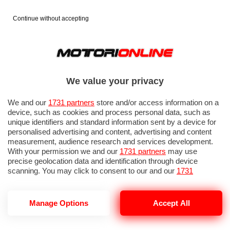
Continue without accepting
We value your privacy
We and our
1731 partners
store and/or access information on a
device, such as cookies and process personal data, such as
unique identifiers and standard information sent by a device for
personalised advertising and content, advertising and content
measurement, audience research and services development.
With your permission we and our
1731 partners
may use
precise geolocation data and identification through device
scanning. You may click to consent to our and our
1731
partners
’ processing as described above. Alternatively you may
access more detailed information and change your preferences
before consenting or to refuse consenting. Please note that
Manage Options
Accept All
some processing of your personal data may not require your
FORMULA 1
NEWS F1
consent, but you have a right to object to such processing. Your
preferences will apply to this website only. You can change