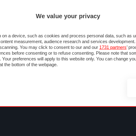
ULTIM'
We value your privacy
MULA 1
MOTOMONDIALE
NAUTICA
LISTINO
ANNUNCI
FOTO
 F1
GRAN PREMI & CALENDARIO
PILOTI & TEAM
CLASSIFICHE
FORUM
 on a device, such as cookies and process personal data, such as uni
nd content measurement, audience research and services development
e scanning. You may click to consent to our and our
1731 partners
’ pr
nces before consenting or to refuse consenting. Please note that so
g. Your preferences will apply to this website only. You can change y
at the bottom of the webpage.