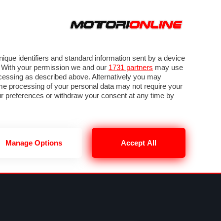
ORA
SEGUICI SU
VIDEO
TECH
GUIDE E UTILITÀ
METEO F1
que identifiers and standard information sent by a device
. With your permission we and our
1731 partners
may use
ocessing as described above. Alternatively you may
me processing of your personal data may not require your
our preferences or withdraw your consent at any time by
Manage Options
Accept All