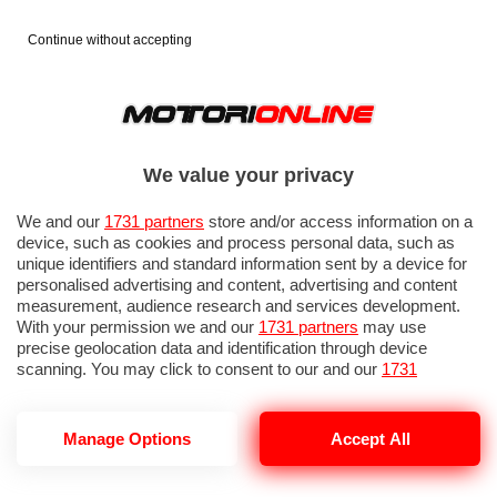
Continue without accepting
We value your privacy
We and our
1731 partners
store and/or access information on a
device, such as cookies and process personal data, such as
unique identifiers and standard information sent by a device for
personalised advertising and content, advertising and content
measurement, audience research and services development.
With your permission we and our
1731 partners
may use
precise geolocation data and identification through device
scanning. You may click to consent to our and our
1731
partners
’ processing as described above. Alternatively you may
access more detailed information and change your preferences
before consenting or to refuse consenting. Please note that
Manage Options
Accept All
some processing of your personal data may not require your
FORMULA 1
NEWS F1
consent, but you have a right to object to such processing. Your
preferences will apply to this website only. You can change