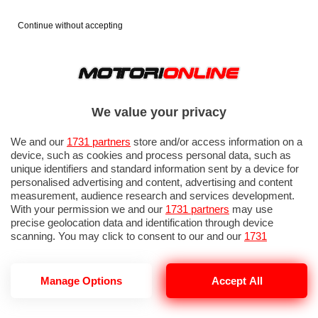
Continue without accepting
We value your privacy
We and our
1731 partners
store and/or access information on a
device, such as cookies and process personal data, such as
unique identifiers and standard information sent by a device for
personalised advertising and content, advertising and content
measurement, audience research and services development.
With your permission we and our
1731 partners
may use
precise geolocation data and identification through device
scanning. You may click to consent to our and our
1731
partners
’ processing as described above. Alternatively you may
access more detailed information and change your preferences
before consenting or to refuse consenting. Please note that
Manage Options
Accept All
some processing of your personal data may not require your
FORMULA 1
IN EVIDENZA
consent, but you have a right to object to such processing. Your
preferences will apply to this website only. You can change