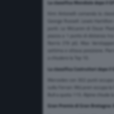
La classifica Mondiale dopo il G
Kimi Antonelli comanda la class
George Russell. Lewis Hamilton 
punti. Le McLaren di Oscar Pias
piazza a 1 punto di distanza tra 
Norris (79 pt). Max Verstappe
settima e ottava posizione. Pie
a chiudere la Top 10.
La classifica Costruttori dopo il
Mercedes con 302 punti occupa l
sulla Ferrari. McLaren occupa la
Bull a quota 115. Alpine chiude la
Gran Premio di Gran Bretagna: O