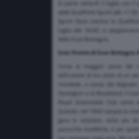
Si parte venerdì 3 luglio con il
dalle Qualifiche Sprint alle 17:30.
Sprint Race mentre le Qualific
luglio alle 16:00, si spegneran
della Gran Bretagna.
Gran Premio di Gran Bretagna 20
Come la maggior parte dei ci
dall’unione di tre piste di un a
mondiale, a causa del degrado 
Donington e di Brookland, il tr
Royal Automobile Club come s
Quando, nel 1950 nacque la m
gara in assoluto, vinta poi da
parecchie modifiche, e per qual
poi rientrare negli anni ’60 in 