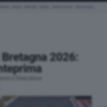
AMILTON
FERRARI
MERCEDES
REDBULL
CHARLES LECLERC
KIMI ANTONELLI
n Bretagna 2026:
Anteprima
end a Silverstone
6