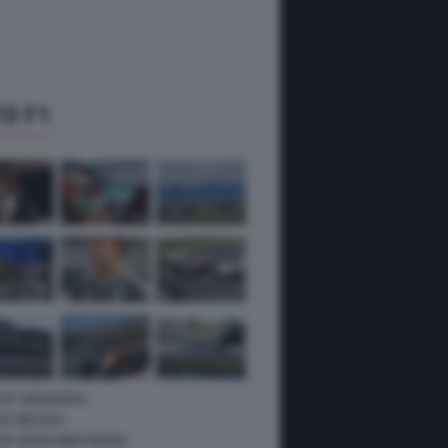
O F1
 GP UNGHERIA
GP BELGIO
 GP GRAN BRETAGNA