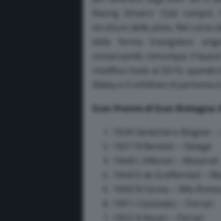
Racing Drivers’ Club comprò l
strutture della pista. Nel corso d
dalla forma triangolare orig
conservando comunque il layout d
modifica risale al 2010, quando è
Abbey e il rettilineo di partenza 
Gran Premio di Gran Bretagna: 
1926 Senechal e Wagner –
1927 R Benoist – Delage
1948 L Villoresi – Maserati
1949 E de Graffenried – Ma
1950 N Farina – Alfa Rome
1951 J Gonzalez – Ferrari
1952 A Ascari – Ferrari