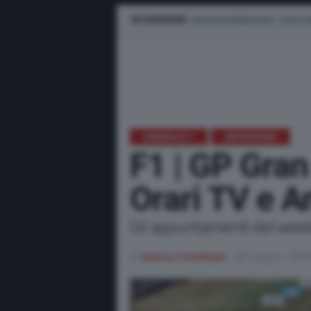
IN EVIDENZA
NOTIZIE IN PRIMO PIANO
LEWIS H
FORMULA 1
ANTEPRIMA
F1 | GP Gra
Orari TV e 
Gli appuntamenti del week
di
Jessica Cortellazzi
30 Giugno, 202