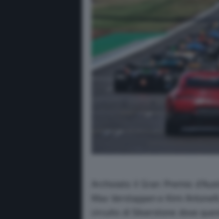
Archiviato il Gran Premio d’Aust
Max Verstappen e Kimi Antonelli, 
circuito di Silverstone dove qu