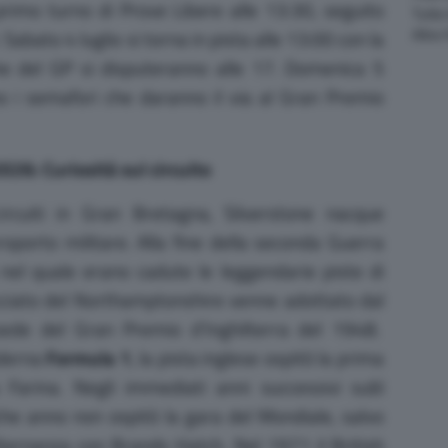
 primo turno di Prove Libere alle 13:30, seguito
Tutte
Altre
 Sabato 4 luglio si torna in pista alle 13:00 con la
he del GP si disputeranno alle 17. Domenica 5
no i semafori che daranno il via al Gran Premio
26: Curiosità sul circuito
rcuiti in Gran Bretagna, Silverstone nacque
eroporto militare. Alla fine della seconda Guerra
nel quale erano cadute le leggendarie piste di
acciato del Northamptonshire venne adottato dal
ede del Gran Premio d’Inghilterra del 1948.
oderna
Formula 1
, la pista inglese ospitò la prima
 Farina. Negli immediati anni successivi subì
che anno non ospitò la gara del Mondiale, salvo
alternanza con Brands Hatch. Nel 1971 il British