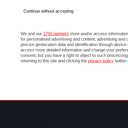
Continue without accepting
AUTO
MOTO
COMMERCIALI
FOR
NEWS F1
DIRETTA F1
LIVETIMING F1
FOTO
We and our
1731 partners
store and/or access information
for personalised advertising and content, advertising a
precise geolocation data and identification through devic
access more detailed information and change your prefere
consent, but you have a right to object to such processin
returning to this site and clicking the
privacy policy
button 