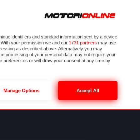
ORA
SEGUICI SU
VIDEO
TECH
GUIDE E UTILITÀ
METEO F1
que identifiers and standard information sent by a device
. With your permission we and our
1731 partners
may use
ocessing as described above. Alternatively you may
me processing of your personal data may not require your
our preferences or withdraw your consent at any time by
Manage Options
Accept All