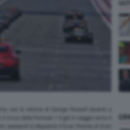
ULT
ria, con la vittoria di George Russell davanti a
GR
il circus della Formula 1 è già in viaggio verso il
esto weekend si disputerà il Gran Premio di Gran
Vene