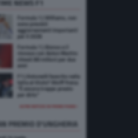
IME NEWS F1
Formula 1 | Williams, non
sono previsti
aggiornamenti importanti
per il 2026
Formula 1 | Alonso e il
rinnovo con Aston Martin:
chiesti 80 milioni per due
anni
F1 | Antonelli favorito nella
lotta al titolo? Wolff frena:
“È ancora troppo presto
per dirlo”
ALTRE NOTIZIE IN PRIMO PIANO
AN PREMIO D'UNGHERIA
rdi 24 luglio