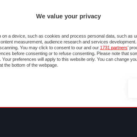
ULTIM'
We value your privacy
MULA 1
MOTOMONDIALE
NAUTICA
LISTINO
ANNUNCI
FOTO
 F1
GRAN PREMI & CALENDARIO
PILOTI & TEAM
CLASSIFICHE
FORUM
 on a device, such as cookies and process personal data, such as uni
nd content measurement, audience research and services development
e scanning. You may click to consent to our and our
1731 partners
’ pr
nces before consenting or to refuse consenting. Please note that so
g. Your preferences will apply to this website only. You can change y
at the bottom of the webpage.