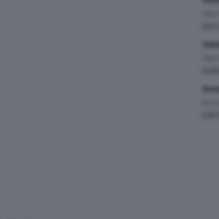
Liber
Liber
Saba
Liber
Quali
Dome
Gara
(
4.381 