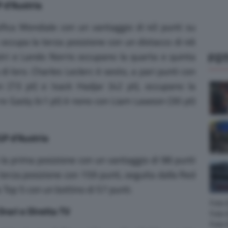
P d’Austria
ifica Mondiale con un vantaggio di 40 punti su
occupa la terza posizione con un distacco di 46
FOT
tri e Lando Norris occupano la quarta e quinta
di loro. Charles Leclerc è sesto, a pari punti con
n (73 pt) e Isack Hadjar (42 pt), occupano la
rre Gasly (41 pt) è nono con Liam Lawson (30 pt)
 GP d’Austria
a prima posizione con un vantaggio di 98 punti
 terza posizione con 159 punti, seguita dalla Red
 Top 5 con un bottino di 57 punti.
Foto
rari e Diretta TV
Foto 
Foto