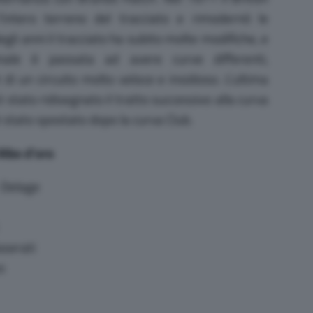
’intero terreno del tracciato e rimodernò le
egli anni il tracciato ha subito molte modifiche, e
inale è passata ad avere curve differenti,
i un circuito molto veloce e insidioso. L’ultima
 stato ridisegnato il tratto successivo alla curva
è stato spostato dopo la curva Club.
Albo d’oro
 Delage
serati
o