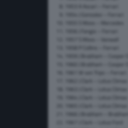
1953 A Ascari – Ferrari
1954 J Gonzalez – Ferrari
1955 S Moss – Mercedes
1956 J Fangio – Ferrari
1957 S Moss – Vanwall
1958 P Collins – Ferrari
1959 J Brabham – Cooper 
1960 J Brabham – Cooper 
1961 W von Trips – Ferrari
1962 J Clark – Lotus Climax
1963 J Clark – Lotus Climax
1964 J Clark – Lotus Climax
1965 J Clark – Lotus Climax
1966 J Brabham – Brabha
1967 J Clark – Lotus Ford