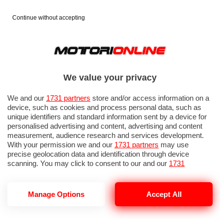
Continue without accepting
We value your privacy
We and our
1731 partners
store and/or access information on a
device, such as cookies and process personal data, such as
unique identifiers and standard information sent by a device for
personalised advertising and content, advertising and content
measurement, audience research and services development.
With your permission we and our
1731 partners
may use
precise geolocation data and identification through device
scanning. You may click to consent to our and our
1731
partners
’ processing as described above. Alternatively you may
access more detailed information and change your preferences
before consenting or to refuse consenting. Please note that
Manage Options
Accept All
some processing of your personal data may not require your
FORMULA 1
NEWS F1
consent, but you have a right to object to such processing. Your
preferences will apply to this website only. You can change