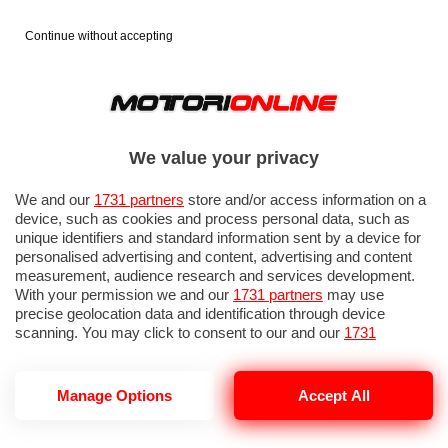
Continue without accepting
We value your privacy
We and our
1731 partners
store and/or access information on a
device, such as cookies and process personal data, such as
unique identifiers and standard information sent by a device for
personalised advertising and content, advertising and content
measurement, audience research and services development.
With your permission we and our
1731 partners
may use
precise geolocation data and identification through device
scanning. You may click to consent to our and our
1731
partners
’ processing as described above. Alternatively you may
access more detailed information and change your preferences
before consenting or to refuse consenting. Please note that
Manage Options
Accept All
some processing of your personal data may not require your
FORMULA 1
NEWS F1
consent, but you have a right to object to such processing. Your
preferences will apply to this website only. You can change