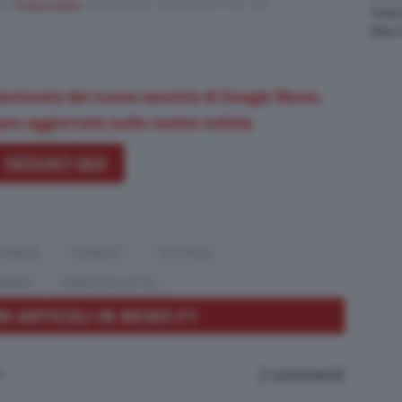
i la
Privacy Policy
. Niente spam, disiscrizione in un click.
Tutte
Altre
ezionato dal nuovo servizio di Google News,
re aggiornato sulle nostre notizie
SEGUICI QUI
FERRARI
FORMULA 1
GP STRIAE
ERRARI
SEBASTIAN VETTEL
RI ARTICOLI IN NEWS F1
2 commenti