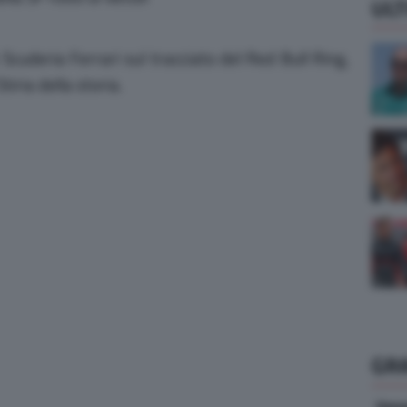
ULT
cuderia Ferrari sul tracciato del Red Bull Ring,
iria della storia.
GR
Vene