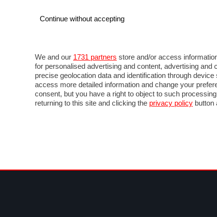
Continue without accepting
AUTO
MOTO
COMMERCIALI
FOR
NEWS F1
DIRETTA F1
LIVETIMING F1
FOTO
We and our
1731 partners
store and/or access information
for personalised advertising and content, advertising a
precise geolocation data and identification through devic
access more detailed information and change your prefere
consent, but you have a right to object to such processin
returning to this site and clicking the
privacy policy
button 