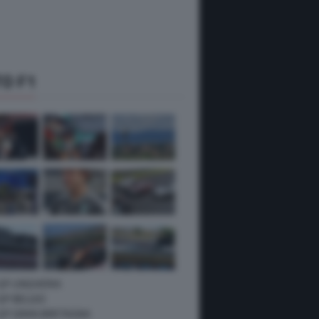
O F1
 GP UNGHERIA
GP BELGIO
 GP GRAN BRETAGNA