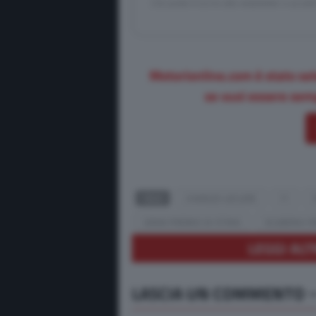
Cliccando ti iscrivi alla newsletter e accett
Motorionline.com è stato sel
se vuoi essere semp
TAGS
CHARLES LECLERC
F1
GRAN PREMIO DI STIRIA
SCUDERIA F
LEGGI ALT
LASCIA UN COMMENTO