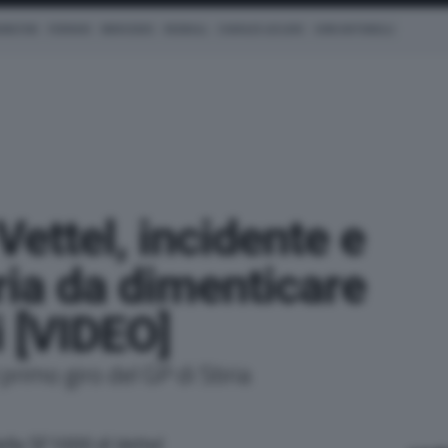
AMILTON
FERRARI
MERCEDES
REDBULL
CHARLES LECLERC
KIMI ANTONELLI
Vettel, incidente e
iria da dimenticare
i [VIDEO]
 primo giro del GP di Stiria
della SF1000 di Vettel