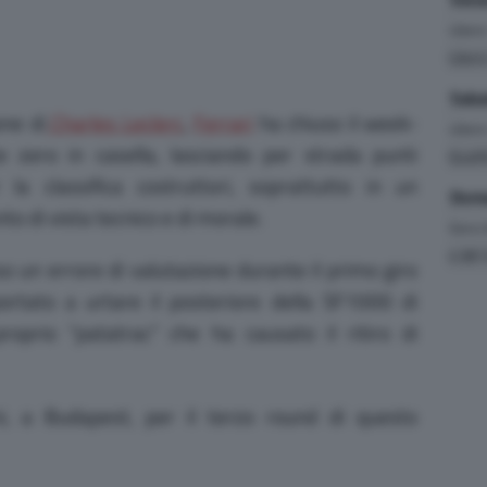
Liber
Liber
Saba
one di
Charles Leclerc
,
Ferrari
ha chiuso il week-
Liber
 zero in casella, lasciando per strada punti
Quali
a classifica costruttori, soprattutto in un
Dome
o di vista tecnico e di morale.
Gara
(
4.381 
 un errore di valutazione durante il primo giro
portato a urtare il posteriore della SF1000 di
roprio “patatrac” che ha causato il ritiro di
i, a Budapest, per il terzo round di questo