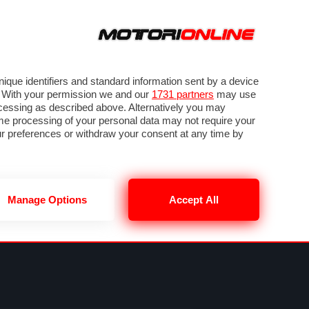
ORA
SEGUICI SU
VIDEO
TECH
GUIDE E UTILITÀ
METEO F1
que identifiers and standard information sent by a device
. With your permission we and our
1731 partners
may use
ocessing as described above. Alternatively you may
me processing of your personal data may not require your
our preferences or withdraw your consent at any time by
Manage Options
Accept All