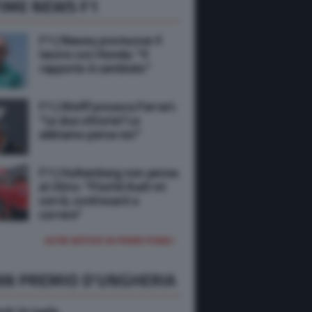
IME NEWS F1
F1 | Newey promuove il
lavoro con Honda: “Il
rapporto è cambiato”
F1 | Wolff provoca Ferrari:
“Le due vittorie? Le
abbiamo perse noi”
F1 | Hulkenberg non pensa
al ritiro: “Finché Audi mi
vorrà, continuerò a
correre”
ALTRE NOTIZIE IN PRIMO PIANO
AN PREMIO D'UNGHERIA
rdi 24 luglio