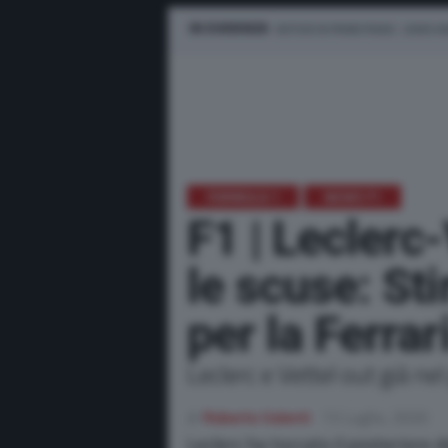
IN EVIDENZA
NOTIZIE IN PRIMO PIANO
LEWIS H
FORMULA 1
NEWS F1
F1 | Leclerc-
le scuse: St
per la Ferrar
Leclerc e Vettel out già nel
di
Roberto Valenti
13 Luglio, 2020
Leclerc ha toccato il posteriore 