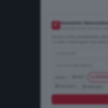
Newsletter Motorionlin
📬
Notizie dal mondo dei motori, gra
Iscriviti e ricevi direttamente nel
1 e tutto il motorsport. Puoi disis
🏍️ Moto
🏎️ Formul
🚗 Auto
🏆 Motorsport
📰 Flash News