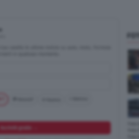
e
FOT
tis
la tua casella le ultime notizie su auto, moto, Formula
criverti in qualsiasi momento.
a 1
⚡ Elettrico
🏁 MotoGP
⛵ Nautica
Foto
Iscriviti gratis →
Foto 
Foto