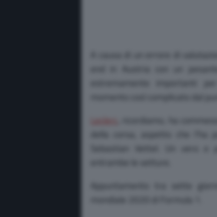
A causa di un errore di valutazi
end in Austria con un pesante
estremamente importanti per l
momento così complicato dal punt
Leclerc
, ricordiamo, ha commesso
della corsa, aspetto che l’ha 
Sebastian Vettel. Un vero e p
entrambe le vetture.
Appuntamento tra sette giorn
mondiale 2020 di Formula 1.