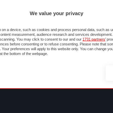
ULTIM'
We value your privacy
MULA 1
MOTOMONDIALE
NAUTICA
LISTINO
ANNUNCI
FOTO
 F1
GRAN PREMI & CALENDARIO
PILOTI & TEAM
CLASSIFICHE
FORUM
 on a device, such as cookies and process personal data, such as uni
nd content measurement, audience research and services development
e scanning. You may click to consent to our and our
1731 partners
’ pr
nces before consenting or to refuse consenting. Please note that so
g. Your preferences will apply to this website only. You can change y
at the bottom of the webpage.