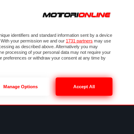
ORA
SEGUICI SU
VIDEO
TECH
GUIDE E UTILITÀ
METEO F1
que identifiers and standard information sent by a device
. With your permission we and our
1731 partners
may use
ocessing as described above. Alternatively you may
me processing of your personal data may not require your
our preferences or withdraw your consent at any time by
Manage Options
Accept All