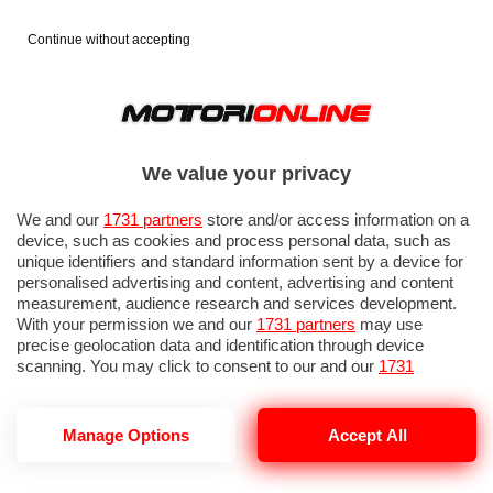
Continue without accepting
We value your privacy
We and our
1731 partners
store and/or access information on a
device, such as cookies and process personal data, such as
unique identifiers and standard information sent by a device for
personalised advertising and content, advertising and content
measurement, audience research and services development.
With your permission we and our
1731 partners
may use
precise geolocation data and identification through device
scanning. You may click to consent to our and our
1731
partners
’ processing as described above. Alternatively you may
access more detailed information and change your preferences
before consenting or to refuse consenting. Please note that
Manage Options
Accept All
some processing of your personal data may not require your
FORMULA 1
GRAN PREMI
consent, but you have a right to object to such processing. Your
preferences will apply to this website only. You can change