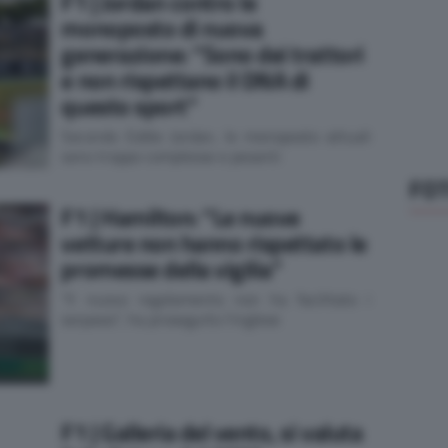
F1 | Jordan contro le
monoposto di nuova
generazione: “Sono dei trattori
e non rispettano il DNA di
questo sport”
Secondo Eddie Jordan, le monoposto attuali
sono troppo complesse e pesanti
FOT
F1 | Hamilton: “Le nuove
vetture non hanno rispettato le
promesse della vigilia”
"Il nuovo regolamento non ha facilitato i
sorpassi", ha proseguito l'inglese
F1 | Galleria del vento, si valuta