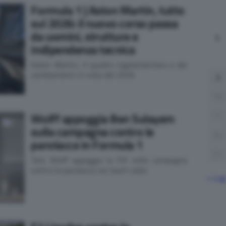
Formula 1 | Aston Martin, tutto
sul 2026: il nuovo corso passa
da uomini, strutture e
L
indipendenza tecnica
Aston Martin, il quadro regolamentare e dei
cambiamenti in vista del 2026
3
10
Wolff appoggia Ben Sulayem
17
sulla campagna contro le
24
parolacce in Formula 1
31
Toto Wolff appoggia la FIA nella campagna
contro le parolacce nei team radio
« Lug