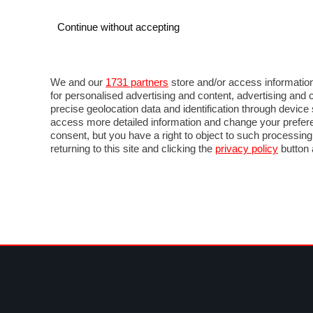
Continue without accepting
AUTO
MOTO
COMMERCIALI
FOR
NEWS F1
DIRETTA F1
LIVETIMING F1
FOTO
We and our
1731 partners
store and/or access information
for personalised advertising and content, advertising a
precise geolocation data and identification through devic
access more detailed information and change your prefere
consent, but you have a right to object to such processin
returning to this site and clicking the
privacy policy
button 