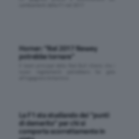
cambiamenti della F1 nel 2017
Horner: “Nel 2017 Newey
potrebbe tornare”
Il team principal della Red Bull ritiene che i
nuovi regolamenti potrebbero far gola
all'ingegnere britannico
La F1 sta studiando dei “punti
di demerito” per chi si
comporta scorrettamente in