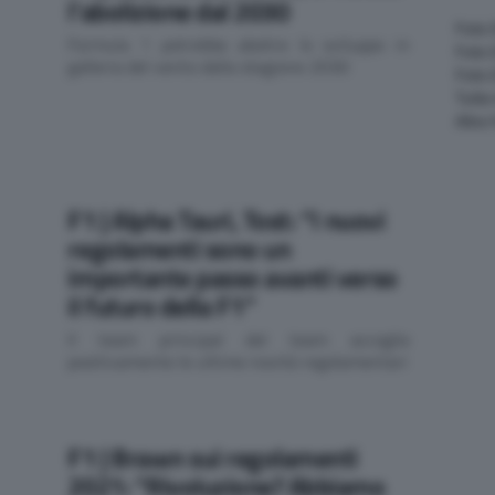
l’abolizione dal 2030
Foto
Formula 1 potrebbe abolire lo sviluppo in
Foto 
galleria del vento dalla stagione 2030
Foto
Tutte
Altre
F1 | Alpha Tauri, Tost: “I nuovi
regolamenti sono un
importante passo avanti verso
il futuro della F1”
Il team principal del team accoglie
positivamente le ultime novità regolamentari
F1 | Brawn sui regolamenti
2021: “Rivoluzione? Abbiamo