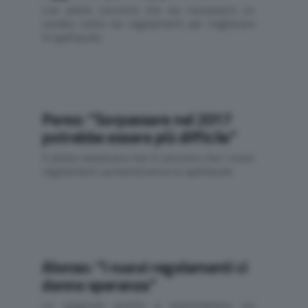
L'ex pilota convinto che sia necessario un
cambio netto nei regolamenti per migliorare
lo spettacolo
Perez: “Sorpassare nel 2017
potrebbe essere più difficile”
Il pilota messicano non è convinto che i nuovi
regolamenti aumenteranno lo spettacolo
Alonso: “I nuovi regolamenti ci
danno speranza”
Lo spagnolo pronto a scommettere sui