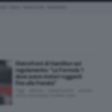
CEDES
REDBULL
CHARLES LECLERC
KIMI ANTONELLI
Dietrofront di Hamilton sul
regolamento: “La Formula 1
deve avere motori ruggenti
fino alla frenata”
"Oggi abbiamo comportamenti anomali,
manca naturalezza", ha detto Lewis