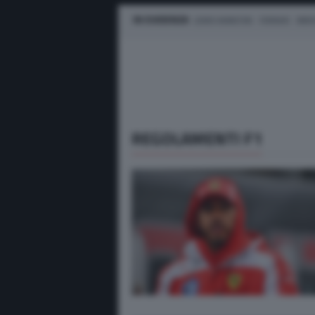
IN EVIDENZA
LEWIS HAMILTON
FERRARI
MER
REGOLAMENTI F1