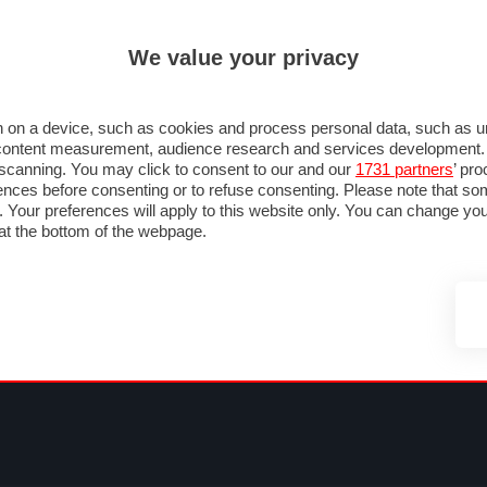
ULTIM'
We value your privacy
MULA 1
MOTOMONDIALE
NAUTICA
LISTINO
ANNUNCI
FOTO
 F1
GRAN PREMI & CALENDARIO
PILOTI & TEAM
CLASSIFICHE
FORUM
 on a device, such as cookies and process personal data, such as uni
nd content measurement, audience research and services development
e scanning. You may click to consent to our and our
1731 partners
’ pr
nces before consenting or to refuse consenting. Please note that so
g. Your preferences will apply to this website only. You can change y
at the bottom of the webpage.