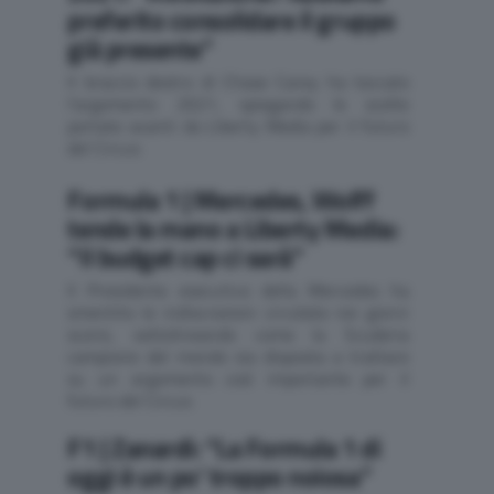
preferito consolidare il gruppo
già presente”
Il braccio destro di Chase Carey ha toccato
l'argomento 2021, spiegando le scelte
portate avanti da Liberty Media per il futuro
del Circus
Formula 1 | Mercedes, Wolff
tende la mano a Liberty Media:
“Il budget cap ci sarà”
Il Presidente esecutivo della Mercedes ha
smentito le indiscrezioni circolate nei giorni
scorsi, sottolineando come la Scuderia
campione del mondo sia disposta a trattare
su un argomento così importante per il
futuro del Circus
F1 | Zanardi: “La Formula 1 di
oggi è un po’ troppo noiosa”