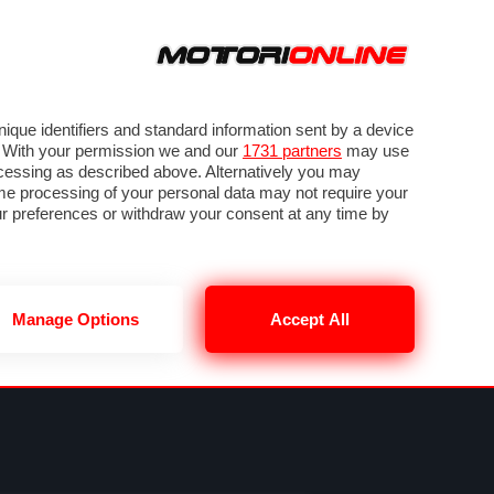
ORA
SEGUICI SU
VIDEO
TECH
GUIDE E UTILITÀ
METEO F1
que identifiers and standard information sent by a device
. With your permission we and our
1731 partners
may use
ocessing as described above. Alternatively you may
me processing of your personal data may not require your
our preferences or withdraw your consent at any time by
Manage Options
Accept All