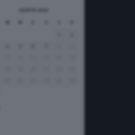
AGOSTO 2026
M
M
G
V
S
D
1
2
4
5
6
7
8
9
11
12
13
14
15
16
18
19
20
21
22
23
25
26
27
28
29
30