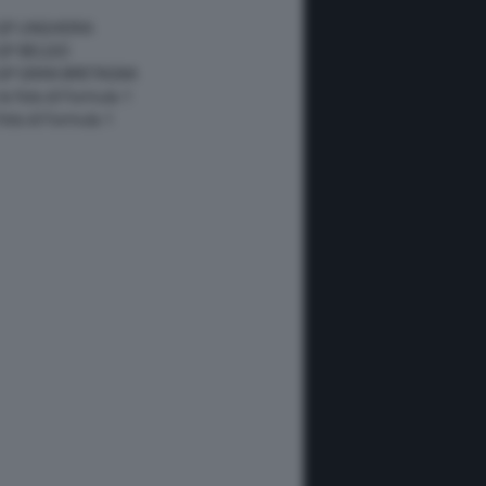
 GP UNGHERIA
GP BELGIO
 GP GRAN BRETAGNA
 le foto di Formula 1
 foto di Formula 1