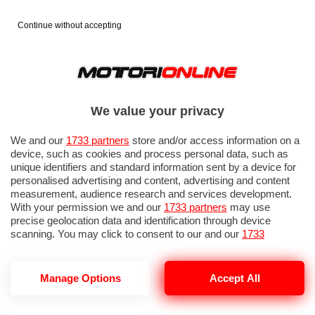
Continue without accepting
We value your privacy
We and our
1733 partners
store and/or access information on a
device, such as cookies and process personal data, such as
unique identifiers and standard information sent by a device for
personalised advertising and content, advertising and content
measurement, audience research and services development.
With your permission we and our
1733 partners
may use
precise geolocation data and identification through device
scanning. You may click to consent to our and our
1733
partners
’ processing as described above. Alternatively you may
access more detailed information and change your preferences
before consenting or to refuse consenting. Please note that
Manage Options
Accept All
some processing of your personal data may not require your
FORMULA 1
NEWS F1
consent, but you have a right to object to such processing. Your
preferences will apply to this website only. You can change