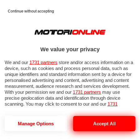
Continue without accepting
We value your privacy
We and our
1731 partners
store and/or access information on a
device, such as cookies and process personal data, such as
unique identifiers and standard information sent by a device for
personalised advertising and content, advertising and content
measurement, audience research and services development.
With your permission we and our
1731 partners
may use
precise geolocation data and identification through device
scanning. You may click to consent to our and our
1731
partners
’ processing as described above. Alternatively you may
access more detailed information and change your preferences
before consenting or to refuse consenting. Please note that
Manage Options
Accept All
some processing of your personal data may not require your
FORMULA 1
AMARCORD
consent, but you have a right to object to such processing. Your
preferences will apply to this website only. You can change