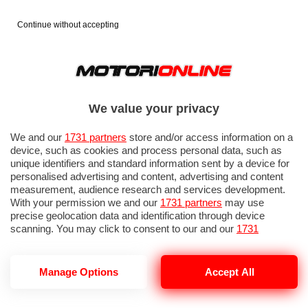
Continue without accepting
We value your privacy
We and our
1731 partners
store and/or access information on a
device, such as cookies and process personal data, such as
unique identifiers and standard information sent by a device for
personalised advertising and content, advertising and content
measurement, audience research and services development.
With your permission we and our
1731 partners
may use
precise geolocation data and identification through device
scanning. You may click to consent to our and our
1731
partners
’ processing as described above. Alternatively you may
access more detailed information and change your preferences
before consenting or to refuse consenting. Please note that
Manage Options
Accept All
some processing of your personal data may not require your
FORMULA 1
NEWS F1
consent, but you have a right to object to such processing. Your
preferences will apply to this website only. You can change