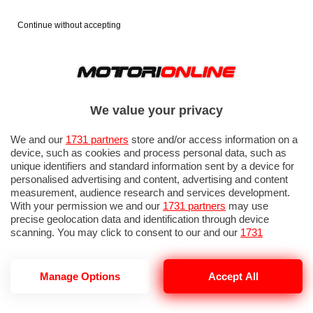
Continue without accepting
We value your privacy
We and our
1731 partners
store and/or access information on a
device, such as cookies and process personal data, such as
unique identifiers and standard information sent by a device for
personalised advertising and content, advertising and content
measurement, audience research and services development.
With your permission we and our
1731 partners
may use
precise geolocation data and identification through device
scanning. You may click to consent to our and our
1731
partners
’ processing as described above. Alternatively you may
access more detailed information and change your preferences
before consenting or to refuse consenting. Please note that
Manage Options
Accept All
EVENTI
some processing of your personal data may not require your
consent, but you have a right to object to such processing. Your
preferences will apply to this website only. You can change