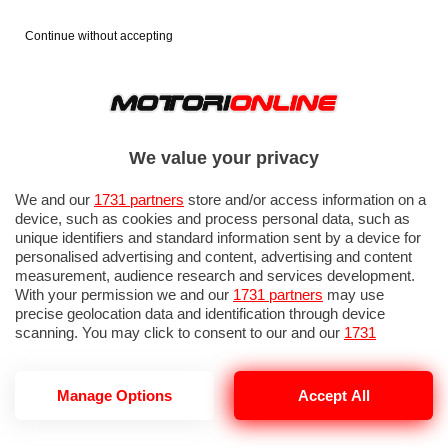
Continue without accepting
We value your privacy
We and our
1731 partners
store and/or access information on a
device, such as cookies and process personal data, such as
unique identifiers and standard information sent by a device for
personalised advertising and content, advertising and content
measurement, audience research and services development.
With your permission we and our
1731 partners
may use
precise geolocation data and identification through device
scanning. You may click to consent to our and our
1731
partners
’ processing as described above. Alternatively you may
access more detailed information and change your preferences
before consenting or to refuse consenting. Please note that
Manage Options
Accept All
some processing of your personal data may not require your
FORMULA 1
NEWS F1
consent, but you have a right to object to such processing. Your
preferences will apply to this website only. You can change