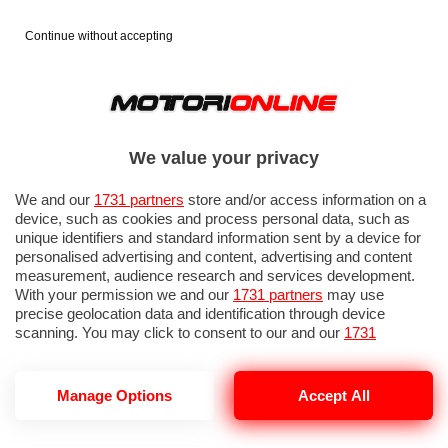
Continue without accepting
We value your privacy
We and our
1731 partners
store and/or access information on a
device, such as cookies and process personal data, such as
unique identifiers and standard information sent by a device for
personalised advertising and content, advertising and content
measurement, audience research and services development.
With your permission we and our
1731 partners
may use
precise geolocation data and identification through device
scanning. You may click to consent to our and our
1731
partners
’ processing as described above. Alternatively you may
access more detailed information and change your preferences
before consenting or to refuse consenting. Please note that
Manage Options
Accept All
some processing of your personal data may not require your
FORMULA 1
NEWS F1
consent, but you have a right to object to such processing. Your
preferences will apply to this website only. You can change