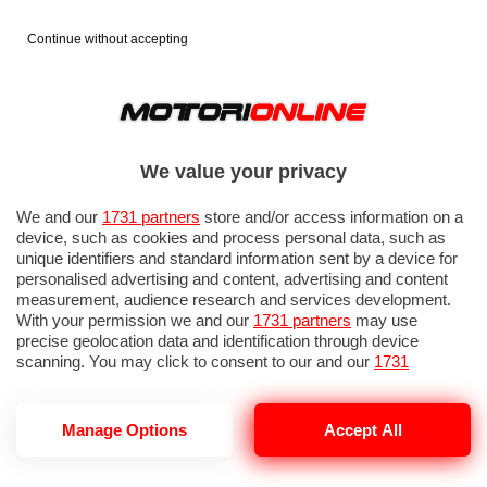
Continue without accepting
We value your privacy
We and our
1731 partners
store and/or access information on a
device, such as cookies and process personal data, such as
unique identifiers and standard information sent by a device for
personalised advertising and content, advertising and content
measurement, audience research and services development.
With your permission we and our
1731 partners
may use
precise geolocation data and identification through device
scanning. You may click to consent to our and our
1731
partners
’ processing as described above. Alternatively you may
access more detailed information and change your preferences
before consenting or to refuse consenting. Please note that
Manage Options
Accept All
some processing of your personal data may not require your
FORMULA 1
NEWS F1
consent, but you have a right to object to such processing. Your
preferences will apply to this website only. You can change