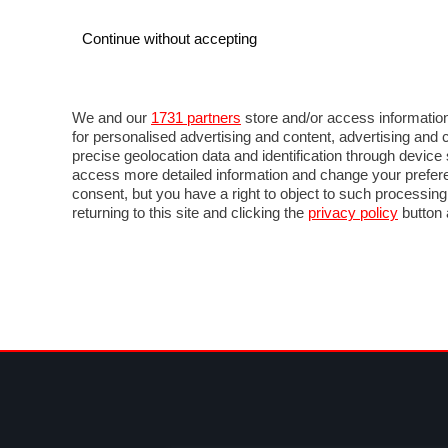
Continue without accepting
AUTO
MOTO
COMMERCIALI
FOR
NEWS F1
DIRETTA F1
LIVETIMING F1
FOTO
We and our
1731 partners
store and/or access information
for personalised advertising and content, advertising a
precise geolocation data and identification through devic
access more detailed information and change your prefere
consent, but you have a right to object to such processin
returning to this site and clicking the
privacy policy
button 