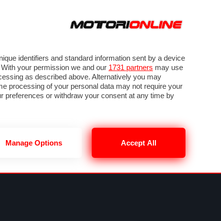
ORA
SEGUICI SU
VIDEO
TECH
GUIDE E UTILITÀ
METEO F1
que identifiers and standard information sent by a device
. With your permission we and our
1731 partners
may use
ocessing as described above. Alternatively you may
me processing of your personal data may not require your
our preferences or withdraw your consent at any time by
Manage Options
Accept All