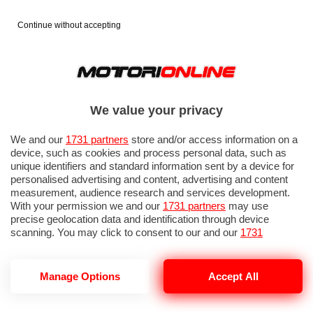
Continue without accepting
We value your privacy
We and our
1731 partners
store and/or access information on a
device, such as cookies and process personal data, such as
unique identifiers and standard information sent by a device for
personalised advertising and content, advertising and content
measurement, audience research and services development.
With your permission we and our
1731 partners
may use
precise geolocation data and identification through device
scanning. You may click to consent to our and our
1731
partners
’ processing as described above. Alternatively you may
access more detailed information and change your preferences
before consenting or to refuse consenting. Please note that
Manage Options
Accept All
some processing of your personal data may not require your
FORMULA 1
GRAN PREMI
consent, but you have a right to object to such processing. Your
preferences will apply to this website only. You can change