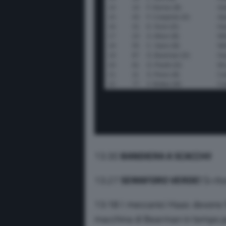
13:30
BANDIERA A SCACCHI!
13:27
SEMAFORO VERDE!
Si rit
13:18 I meccanici Haas devono f
macchina di Bearman in tempo per