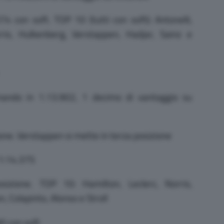
74 con soft. TOP 10 (tutti con soft): Antonelli,
rris, Hulkenberg, Verstappen, Hadjar, Sainz e
mando in 1.13.902, 1 decimo di vantaggio su
ione. Verstappen si mette in terza posizione
 1:14.375
sizione. TOP 10: Hamilton, Leclerc, Norris,
, Colapinto, Alonso e Stroll
0 con soft