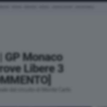
AMILTON
FERRARI
MERCEDES
REDBULL
CHARLES LECLERC
KIMI ANTONELLI
 | GP Monaco
rove Libere 3
COMMENTO]
le dal circuito di Monte Carlo