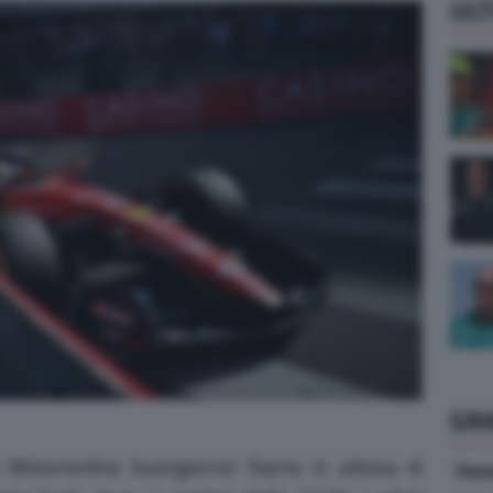
ULT
GR
i Motorionline buongiorno! Siamo in attesa di
Vene