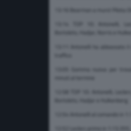
13:16 Bearman a muro! Pilota 
13:14 TOP 10: Antonelli, Lecl
Bortoleto, Hadjar, Norris e Hulk
13:11 Antonelli ha abbassato il 
traffico
13:05 Gomma nuova per trovar
minuti al termine
12:58 TOP 10: Antonelli, Leclerc
Bortoleto, Hadjar e Hulkenberg
12:54 Antonelli al comando in 1:
12:52 Leclerc primo in 1:13.355, 