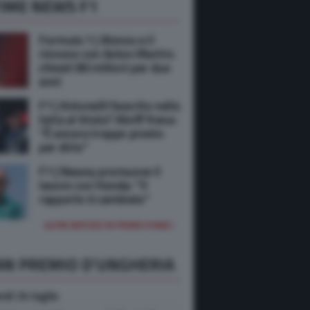
IME NEWS F1
Formula 1 | Alonso e il
rinnovo con Aston Martin:
chiesti 80 milioni per due
anni
F1 | Antonelli favorito nella
lotta al titolo? Wolff frena:
“È ancora troppo presto
per dirlo”
F1 | Newey promuove il
lavoro con Honda: “Il
rapporto è cambiato”
ALTRE NOTIZIE IN PRIMO PIANO
AN PREMIO D'UNGHERIA
rdi 24 luglio