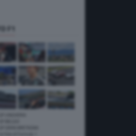
O F1
 GP UNGHERIA
GP BELGIO
 GP GRAN BRETAGNA
 le foto di Formula 1