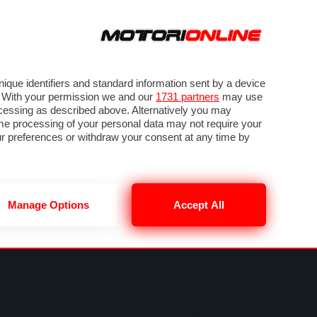
ORA
SEGUICI SU
VIDEO
TECH
GUIDE E UTILITÀ
METEO F1
que identifiers and standard information sent by a device
. With your permission we and our
1731 partners
may use
ocessing as described above. Alternatively you may
me processing of your personal data may not require your
our preferences or withdraw your consent at any time by
Manage Options
Accept All