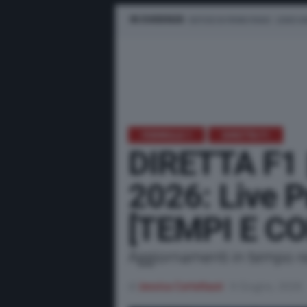
IN EVIDENZA
NOTIZIE IN PRIMO PIANO
LEWIS H
FORMULA 1
DIRETTA F1
DIRETTA F1
2026: Live P
[TEMPI E 
Aggiornamenti in tempo rea
di
Jessica Cortellazzi
6 Giugno, 2026