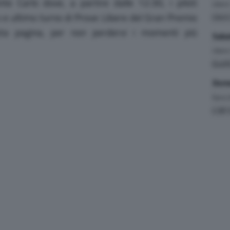
onte Carlo dove, a partire dalle 12:30, i piloti
Liber
o e ultimo turno di Prove Libere del Gran Premio
Liber
sta pagina, per non perdervi i momenti più
Saba
Liber
Quali
Dome
Gara
(
4.381 