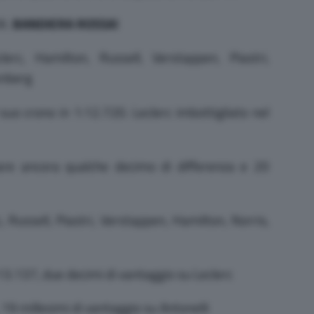
OK.
BANDIERA ROSSA!
erc, Hamilton, Russell, Verstappen, Piastri,
enberg
suo crono in 1:12.720. Leclerc imbottigliato nel
e ancora qualche decimo di differenza e 20
, Russell, Piastri, Verstappen, Hamilton, Norris,
13.137, due decimi di vantaggio su Leclerc
19 millesimi di vantaggio su Antonelli