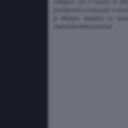
collegarci con il circuito di M
scenderanno in pista per il terz
di Monaco. Seguiteci su que
importanti della sessione!