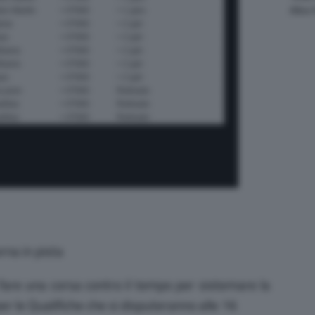
Altre
orna in pista
are una corsa contro il tempo per sistemare la
 le Qualifiche che si disputeranno alle 16