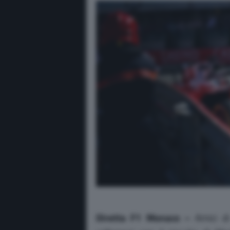
Diretta F1 Monaco –
Amici d