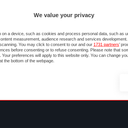
ULTIM'
We value your privacy
MULA 1
MOTOMONDIALE
NAUTICA
LISTINO
ANNUNCI
FOTO
 F1
GRAN PREMI & CALENDARIO
PILOTI & TEAM
CLASSIFICHE
FORUM
 on a device, such as cookies and process personal data, such as uni
nd content measurement, audience research and services development
e scanning. You may click to consent to our and our
1731 partners
’ pr
nces before consenting or to refuse consenting. Please note that so
g. Your preferences will apply to this website only. You can change y
at the bottom of the webpage.