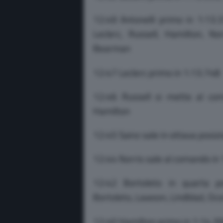
12:49 Antonelli primo in 1:13.3
Leclerc, Russell, Hamilton, No
Bearman
12:47 Leclerc primo in 1:13.748
12:46 Russell si mette al co
Hamilton
12:45 Sainz sale in ottava posiz
12:44 Norris sale al comando in
12:42 Bortoleto in quarta po
Bortoleto, Lawson, Lindblad, Ocon
12:40 Hamilton primo in 1:14.39