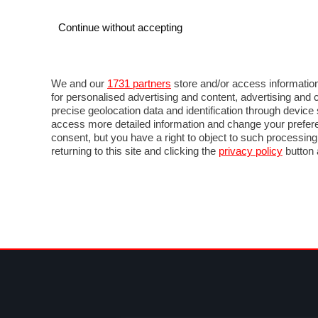
Continue without accepting
AUTO
MOTO
COMMERCIALI
FOR
NEWS F1
DIRETTA F1
LIVETIMING F1
FOTO
We and our
1731 partners
store and/or access information
for personalised advertising and content, advertising a
precise geolocation data and identification through devic
access more detailed information and change your prefere
consent, but you have a right to object to such processin
returning to this site and clicking the
privacy policy
button 