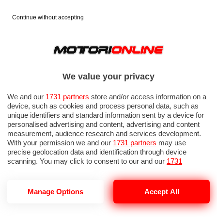
Continue without accepting
We value your privacy
We and our
1731 partners
store and/or access information on a
device, such as cookies and process personal data, such as
unique identifiers and standard information sent by a device for
personalised advertising and content, advertising and content
measurement, audience research and services development.
With your permission we and our
1731 partners
may use
precise geolocation data and identification through device
scanning. You may click to consent to our and our
1731
partners
’ processing as described above. Alternatively you may
access more detailed information and change your preferences
before consenting or to refuse consenting. Please note that
Manage Options
Accept All
some processing of your personal data may not require your
FORMULA 1
IN EVIDENZA
consent, but you have a right to object to such processing. Your
preferences will apply to this website only. You can change